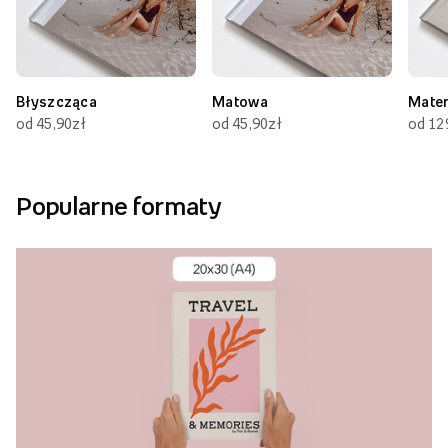
Błyszcząca
Matowa
Mate
od 45,90zł
od 45,90zł
od 12
Popularne formaty