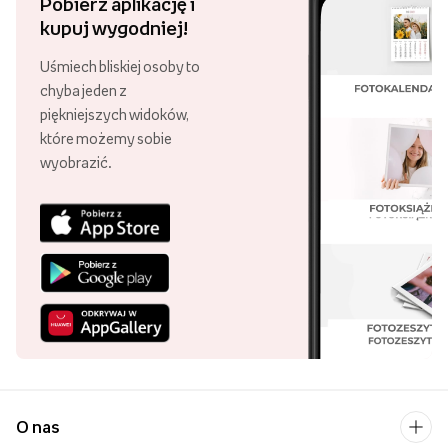
Pobierz aplikację i
kupuj wygodniej!
Uśmiech bliskiej osoby to
chyba jeden z
piękniejszych widoków,
które możemy sobie
wyobrazić.
O nas