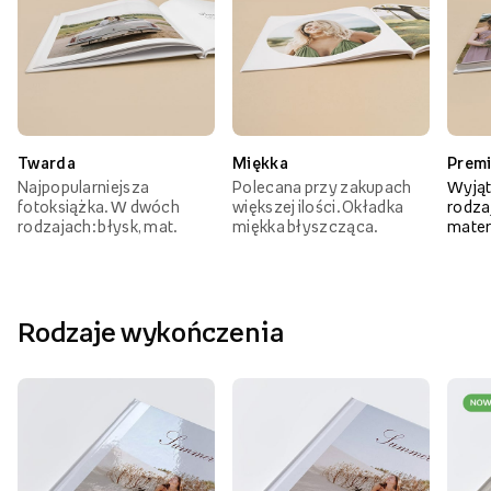
Twarda
Miękka
Prem
Najpopularniejsza
Polecana przy zakupach
Wyjąt
fotoksiążka. W dwóch
większej ilości. Okładka
rodzaj
rodzajach: błysk, mat.
miękka błyszcząca.
mater
Rodzaje wykończenia