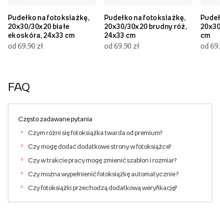
Pudełko na fotoksiażkę,
Pudełko na fotoksiażkę,
Pudeł
20x30/30x20 białe
20x30/30x20 brudny róż,
20x30
ekoskóra, 24x33 cm
24x33 cm
cm
od 69,90 zł
od 69,90 zł
od 69,
FAQ
Często zadawane pytania
Czym różni się fotoksiążka twarda od premium?
Czy mogę dodać dodatkowe strony w fotoksiążce?
Czy w trakcie pracy mogę zmienić szablon i rozmiar?
Czy można wypełnienić fotoksiążkę automatycznie ?
Czy fotoksiążki przechodzą dodatkową weryfikację?