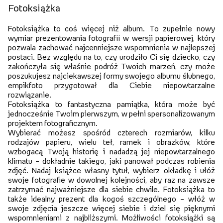
Fotoksiążka
Fotoksiążka to coś więcej niż album. To zupełnie nowy
wymiar prezentowania fotografii w wersji papierowej, który
pozwala zachować najcenniejsze wspomnienia w najlepszej
postaci. Bez względu na to, czy urodziło Ci się dziecko, czy
zakończyła się właśnie podróż Twoich marzeń, czy może
poszukujesz najciekawszej formy swojego albumu ślubnego,
empikfoto przygotował dla Ciebie niepowtarzalne
rozwiązanie.
Fotoksiążka to fantastyczna pamiątka, która może być
jednocześnie Twoim pierwszym, w pełni spersonalizowanym
projektem fotograficznym.
Wybierać możesz spośród czterech rozmiarów, kilku
rodzajów papieru, wielu teł, ramek i obrazków, które
wzbogacą Twoją historię i nadadzą jej niepowtarzalnego
klimatu – dokładnie takiego, jaki panował podczas robienia
zdjęć. Nadaj książce własny tytuł, wybierz okładkę i ułóż
swoje fotografie w dowolnej kolejności, aby raz na zawsze
zatrzymać najważniejsze dla siebie chwile. Fotoksiążka to
także idealny prezent dla kogoś szczególnego – włóż w
swoje zdjęcia jeszcze więcej siebie i dziel się pięknymi
wspomnieniami z najbliższymi. Możliwości fotoksiążki są