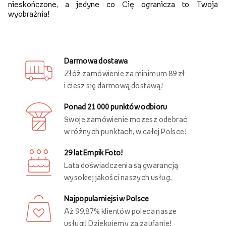
nieskończone, a jedyne co Cię ogranicza to Twoja
wyobraźnia!
Darmowa dostawa
Złóż zamówienie za minimum 89 zł
i ciesz się darmową dostawą!
Ponad 21 000 punktów odbioru
Swoje zamówienie możesz odebrać
w różnych punktach, w całej Polsce!
29 lat Empik Foto!
Lata doświadczenia są gwarancją
wysokiej jakości naszych usług.
Najpopularniejsi w Polsce
Aż 99,87% klientów poleca nasze
usługi! Dziękujemy za zaufanie!