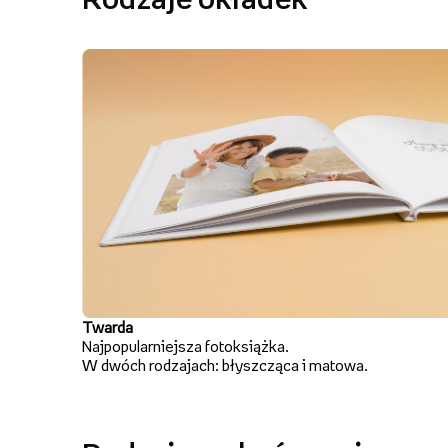
Twarda
Najpopularniejsza fotoksiążka.
W dwóch rodzajach: błyszcząca i matowa.