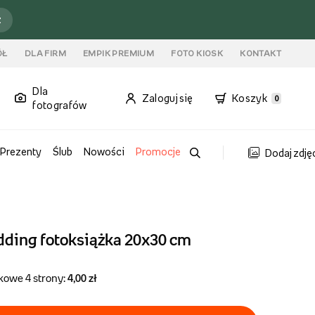
ź
ÓŁ
DLA FIRM
EMPIK PREMIUM
FOTO KIOSK
KONTAKT
Dla
Zaloguj się
Koszyk
0
fotografów
Prezenty
Ślub
Nowości
Promocje
Dodaj zdję