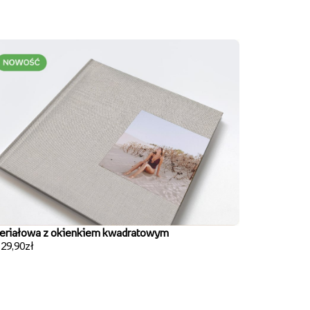
eriałowa z okienkiem kwadratowym
129,90zł