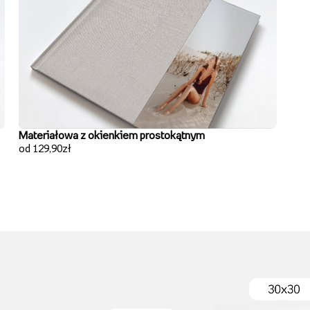
Materiałowa z okienkiem prostokątnym
od 129,90zł