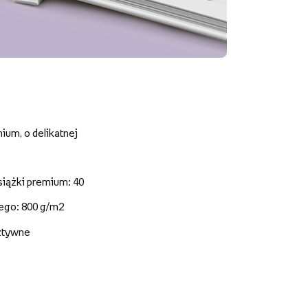
um, o delikatnej
siążki premium: 40
nego: 800 g/m2
sztywne