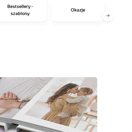
Bestsellery -
Okazje
szablony
zapro