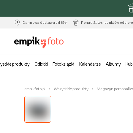
Darmowa dostawa od 89zł
Ponad 21 tys. punktów odbior
ystkie produkty
Odbitki
Fotoksiążki
Kalendarze
Albumy
Kub
empikfoto.pl
Wszystkie produkty
Magazyn personali