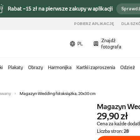
Rabat –15 zł na pierwsze zakupy w aplikacji
Sprawd
u
POBIERZ APLIKACJĘ
DLA SZK
Znajdź
PL
fotografa
ki
Plakaty
Obrazy
Harmonijka
Kartki i zaproszenia
Odzież
zowany
Magazyn Wedding fotoksiążka, 20x30 cm