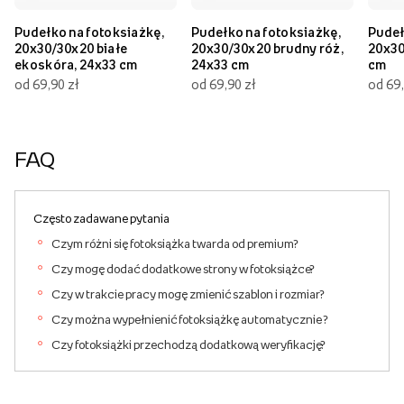
Pudełko na fotoksiażkę,
Pudełko na fotoksiażkę,
Pudeł
20x30/30x20 białe
20x30/30x20 brudny róż,
20x30
ekoskóra, 24x33 cm
24x33 cm
cm
od 69,90 zł
od 69,90 zł
od 69,
FAQ
Często zadawane pytania
Czym różni się fotoksiążka twarda od premium?
Czy mogę dodać dodatkowe strony w fotoksiążce?
Czy w trakcie pracy mogę zmienić szablon i rozmiar?
Czy można wypełnienić fotoksiążkę automatycznie ?
Czy fotoksiążki przechodzą dodatkową weryfikację?