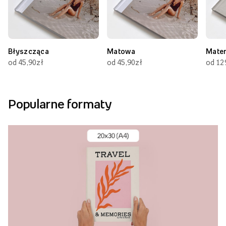
Błyszcząca
Matowa
Mate
od 45,90zł
od 45,90zł
od 12
Popularne formaty