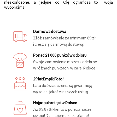
nieskończone, a jedyne co Cię ogranicza to Twoja
wyobraźnia!
Darmowa dostawa
Złóż zamówienie za minimum 89 zł
i ciesz się darmową dostawą!
Ponad 21 000 punktów odbioru
Swoje zamówienie możesz odebrać
w różnych punktach, w całej Polsce!
29 lat Empik Foto!
Lata doświadczenia są gwarancją
wysokiej jakości naszych usług.
Najpopularniejsi w Polsce
Aż 99,87% klientów poleca nasze
usługi! Dziękujemy za zaufanie!