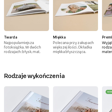
Twarda
Miękka
Prem
Najpopularniejsza
Polecana przy zakupach
Wyjąt
fotoksiążka. W dwóch
większej ilości. Okładka
rodzaj
rodzajach: błysk, mat.
miękka błyszcząca.
mater
Rodzaje wykończenia