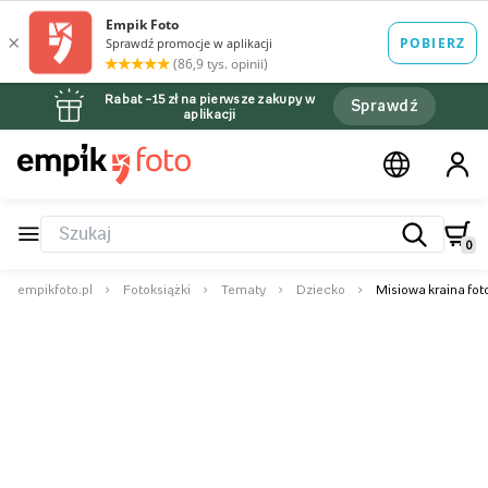
Rabat –15 zł na pierwsze zakupy w
Sprawdź
aplikacji
0
empikfoto.pl
Fotoksiążki
Tematy
Dziecko
Misiowa kraina fot