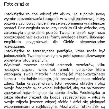
Fotoksiążka
Fotoksiążka to coś więcej niż album. To zupełnie nowy
wymiar prezentowania fotografii w wersji papierowej, który
pozwala zachować najcenniejsze wspomnienia w najlepszej
postaci. Bez względu na to, czy urodziło Ci się dziecko, czy
zakończyła się właśnie podróż Twoich marzeń, czy może
poszukujesz najciekawszej formy swojego albumu ślubnego,
empikfoto przygotował dla Ciebie niepowtarzalne
rozwiązanie.
Fotoksiążka to fantastyczna pamiątka, która może być
jednocześnie Twoim pierwszym, w pełni spersonalizowanym
projektem fotograficznym.
Wybierać możesz spośród czterech rozmiarów, kilku
rodzajów papieru, wielu teł, ramek i obrazków, które
wzbogacą Twoją historię i nadadzą jej niepowtarzalnego
klimatu – dokładnie takiego, jaki panował podczas robienia
zdjęć. Nadaj książce własny tytuł, wybierz okładkę i ułóż
swoje fotografie w dowolnej kolejności, aby raz na zawsze
zatrzymać najważniejsze dla siebie chwile. Fotoksiążka to
także idealny prezent dla kogoś szczególnego – włóż w
swoje zdjęcia jeszcze więcej siebie i dziel się pięknymi
wspomnieniami z najbliższymi. Możliwości fotoksiążki są