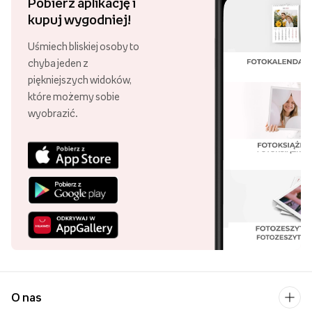
Pobierz aplikację i
kupuj wygodniej!
Uśmiech bliskiej osoby to
chyba jeden z
piękniejszych widoków,
które możemy sobie
wyobrazić.
O nas