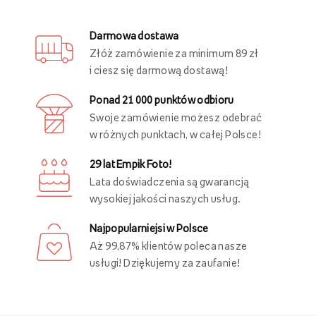
Darmowa dostawa
Złóż zamówienie za minimum 89 zł
i ciesz się darmową dostawą!
Ponad 21 000 punktów odbioru
Swoje zamówienie możesz odebrać
w różnych punktach, w całej Polsce!
29 lat Empik Foto!
Lata doświadczenia są gwarancją
wysokiej jakości naszych usług.
Najpopularniejsi w Polsce
Aż 99,87% klientów poleca nasze
usługi! Dziękujemy za zaufanie!