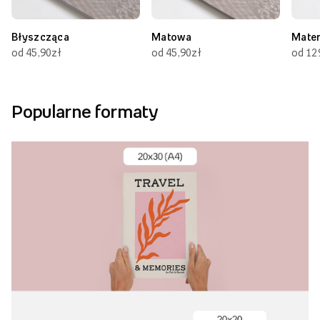
Błyszcząca
Matowa
Mate
od 45,90zł
od 45,90zł
od 12
Popularne formaty