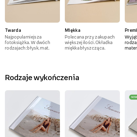
Twarda
Miękka
Prem
Najpopularniejsza
Polecana przy zakupach
Wyjąt
fotoksiążka. W dwóch
większej ilości. Okładka
rodzaj
rodzajach: błysk, mat.
miękka błyszcząca.
mater
Rodzaje wykończenia