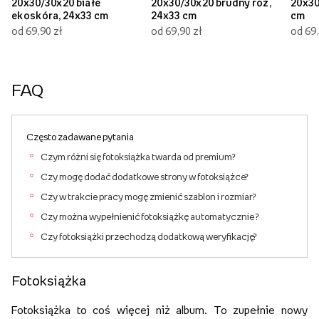
20x30/30x20 białe
20x30/30x20 brudny róż,
20x30
ekoskóra, 24x33 cm
24x33 cm
cm
od 69,90 zł
od 69,90 zł
od 69,
FAQ
Często zadawane pytania
Czym różni się fotoksiążka twarda od premium?
Czy mogę dodać dodatkowe strony w fotoksiążce?
Czy w trakcie pracy mogę zmienić szablon i rozmiar?
Czy można wypełnienić fotoksiążkę automatycznie ?
Czy fotoksiążki przechodzą dodatkową weryfikację?
Fotoksiążka
Fotoksiążka to coś więcej niż album. To zupełnie nowy