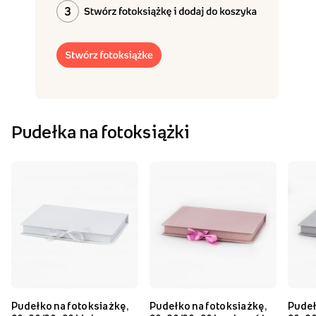
Pudełka na fotoksiążki
Pudełko na fotoksiażkę,
Pudełko na fotoksiażkę,
Pudeł