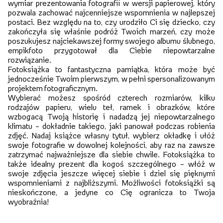
wymiar prezentowania fotografii w wersji papierowej, który
pozwala zachować najcenniejsze wspomnienia w najlepszej
postaci. Bez względu na to, czy urodziło Ci się dziecko, czy
zakończyła się właśnie podróż Twoich marzeń, czy może
poszukujesz najciekawszej formy swojego albumu ślubnego,
empikfoto przygotował dla Ciebie niepowtarzalne
rozwiązanie.
Fotoksiążka to fantastyczna pamiątka, która może być
jednocześnie Twoim pierwszym, w pełni spersonalizowanym
projektem fotograficznym.
Wybierać możesz spośród czterech rozmiarów, kilku
rodzajów papieru, wielu teł, ramek i obrazków, które
wzbogacą Twoją historię i nadadzą jej niepowtarzalnego
klimatu – dokładnie takiego, jaki panował podczas robienia
zdjęć. Nadaj książce własny tytuł, wybierz okładkę i ułóż
swoje fotografie w dowolnej kolejności, aby raz na zawsze
zatrzymać najważniejsze dla siebie chwile. Fotoksiążka to
także idealny prezent dla kogoś szczególnego – włóż w
swoje zdjęcia jeszcze więcej siebie i dziel się pięknymi
wspomnieniami z najbliższymi. Możliwości fotoksiążki są
nieskończone, a jedyne co Cię ogranicza to Twoja
wyobraźnia!