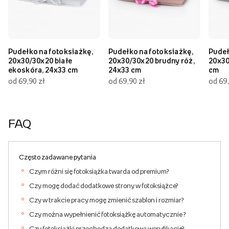
Pudełko na fotoksiażkę,
Pudełko na fotoksiażkę,
Pudeł
20x30/30x20 białe
20x30/30x20 brudny róż,
20x30
ekoskóra, 24x33 cm
24x33 cm
cm
od 69,90 zł
od 69,90 zł
od 69,
FAQ
Często zadawane pytania
Czym różni się fotoksiążka twarda od premium?
Czy mogę dodać dodatkowe strony w fotoksiążce?
Czy w trakcie pracy mogę zmienić szablon i rozmiar?
Czy można wypełnienić fotoksiążkę automatycznie ?
Czy fotoksiążki przechodzą dodatkową weryfikację?