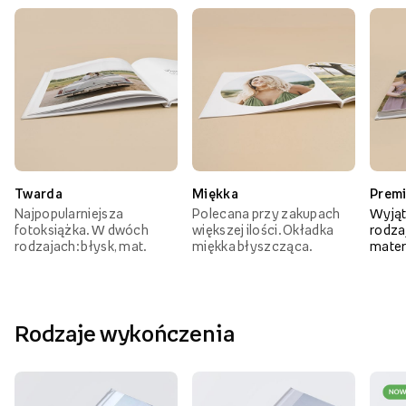
Twarda
Miękka
Prem
Najpopularniejsza
Polecana przy zakupach
Wyjąt
fotoksiążka. W dwóch
większej ilości. Okładka
rodzaj
rodzajach: błysk, mat.
miękka błyszcząca.
mater
Rodzaje wykończenia