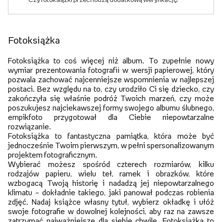
Fotoksiążka
Fotoksiążka to coś więcej niż album. To zupełnie nowy
wymiar prezentowania fotografii w wersji papierowej, który
pozwala zachować najcenniejsze wspomnienia w najlepszej
postaci. Bez względu na to, czy urodziło Ci się dziecko, czy
zakończyła się właśnie podróż Twoich marzeń, czy może
poszukujesz najciekawszej formy swojego albumu ślubnego,
empikfoto przygotował dla Ciebie niepowtarzalne
rozwiązanie.
Fotoksiążka to fantastyczna pamiątka, która może być
jednocześnie Twoim pierwszym, w pełni spersonalizowanym
projektem fotograficznym.
Wybierać możesz spośród czterech rozmiarów, kilku
rodzajów papieru, wielu teł, ramek i obrazków, które
wzbogacą Twoją historię i nadadzą jej niepowtarzalnego
klimatu – dokładnie takiego, jaki panował podczas robienia
zdjęć. Nadaj książce własny tytuł, wybierz okładkę i ułóż
swoje fotografie w dowolnej kolejności, aby raz na zawsze
zatrzymać najważniejsze dla siebie chwile. Fotoksiążka to