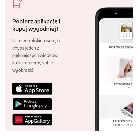
Pobierz aplikację i
kupuj wygodniej!
Uśmiech bliskiej osoby to
chyba jeden z
piękniejszych widoków,
które możemy sobie
wyobrazić.