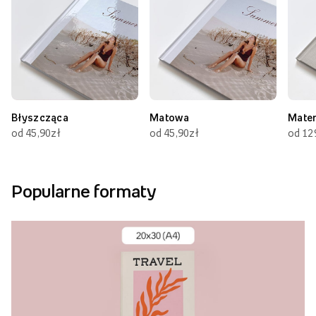
Błyszcząca
Matowa
Mate
od 45,90zł
od 45,90zł
od 12
Popularne formaty