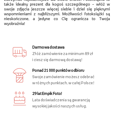
także idealny prezent dla kogoś szczególnego – włóż w
swoje zdjęcia jeszcze więcej siebie i dziel się pięknymi
wspomnieniami z najbliższymi. Możliwości fotoksiążki są
nieskończone, a jedyne co Cię ogranicza to Twoja
wyobraźnia!
Darmowa dostawa
Złóż zamówienie za minimum 89 zł
i ciesz się darmową dostawą!
Ponad 21 000 punktów odbioru
Swoje zamówienie możesz odebrać
w różnych punktach, w całej Polsce!
29 lat Empik Foto!
Lata doświadczenia są gwarancją
wysokiej jakości naszych usług.