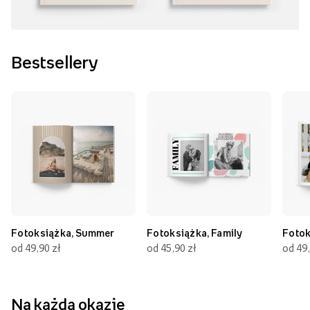
Bestsellery
Fotoksiążka, Summer
Fotoksiążka, Family
Fotok
od 49,90 zł
od 45,90 zł
od 49,
Na każdą okazję