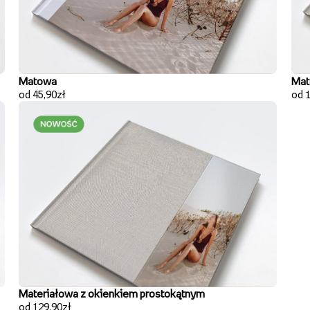
Matowa
Mat
od 45,90zł
od 
Materiałowa z okienkiem prostokątnym
od 129,90zł