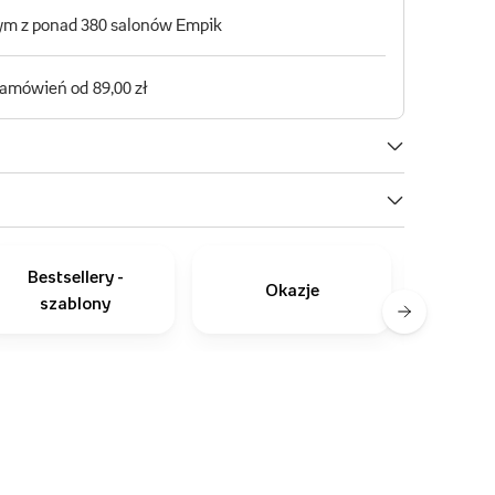
Bestsellery -
Okazje
szablony
zapro