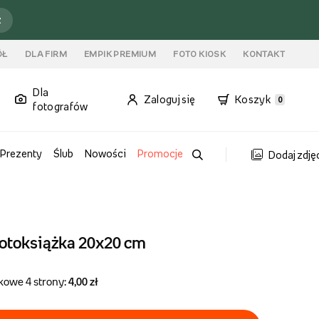
ź
ÓŁ
DLA FIRM
EMPIK PREMIUM
FOTO KIOSK
KONTAKT
Dla
Zaloguj się
Koszyk
0
fotografów
Prezenty
Ślub
Nowości
Promocje
Dodaj zdję