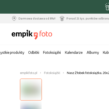
Darmowa dostawa od 89zł
Ponad 21 tys. punktów odbior
ystkie produkty
Odbitki
Fotoksiążki
Kalendarze
Albumy
Kub
empikfoto.pl
Fotoksiążki
Nasz Żłobek fotoksiążka, 20x