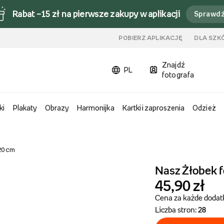
Rabat –15 zł na pierwsze zakupy w aplikacji
Sprawd
u
POBIERZ APLIKACJĘ
DLA SZK
Znajdź
PL
fotografa
ki
Plakaty
Obrazy
Harmonijka
Kartki i zaproszenia
Odzież
20 cm