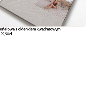
eriałowa z okienkiem kwadratowym
129,90zł