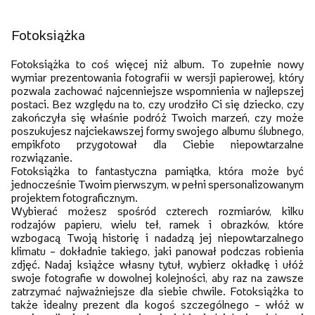
Fotoksiążka
Fotoksiążka to coś więcej niż album. To zupełnie nowy
wymiar prezentowania fotografii w wersji papierowej, który
pozwala zachować najcenniejsze wspomnienia w najlepszej
postaci. Bez względu na to, czy urodziło Ci się dziecko, czy
zakończyła się właśnie podróż Twoich marzeń, czy może
poszukujesz najciekawszej formy swojego albumu ślubnego,
empikfoto przygotował dla Ciebie niepowtarzalne
rozwiązanie.
Fotoksiążka to fantastyczna pamiątka, która może być
jednocześnie Twoim pierwszym, w pełni spersonalizowanym
projektem fotograficznym.
Wybierać możesz spośród czterech rozmiarów, kilku
rodzajów papieru, wielu teł, ramek i obrazków, które
wzbogacą Twoją historię i nadadzą jej niepowtarzalnego
klimatu – dokładnie takiego, jaki panował podczas robienia
zdjęć. Nadaj książce własny tytuł, wybierz okładkę i ułóż
swoje fotografie w dowolnej kolejności, aby raz na zawsze
zatrzymać najważniejsze dla siebie chwile. Fotoksiążka to
także idealny prezent dla kogoś szczególnego – włóż w