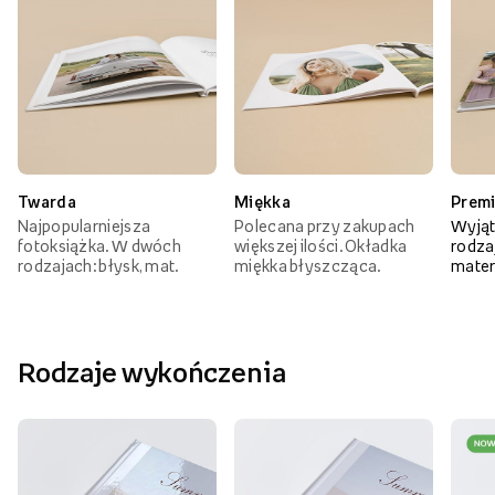
Twarda
Miękka
Prem
Najpopularniejsza
Polecana przy zakupach
Wyjąt
fotoksiążka. W dwóch
większej ilości. Okładka
rodzaj
rodzajach: błysk, mat.
miękka błyszcząca.
mater
Rodzaje wykończenia