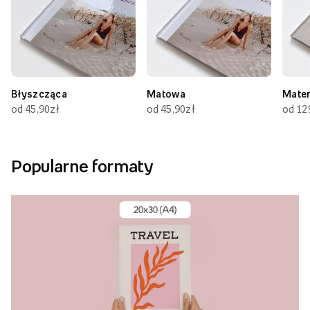
Błyszcząca
Matowa
Mate
od 45,90zł
od 45,90zł
od 12
Popularne formaty