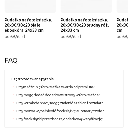
Pudełko na fotoksiażkę,
Pudełko na fotoksiażkę,
Pudeł
20x30/30x20 białe
20x30/30x20 brudny róż,
20x30
ekoskóra, 24x33 cm
24x33 cm
cm
od 69,90 zł
od 69,90 zł
od 69,
FAQ
Często zadawane pytania
Czym różni się fotoksiążka twarda od premium?
Czy mogę dodać dodatkowe strony w fotoksiążce?
Czy w trakcie pracy mogę zmienić szablon i rozmiar?
Czy można wypełnienić fotoksiążkę automatycznie ?
Czy fotoksiążki przechodzą dodatkową weryfikację?