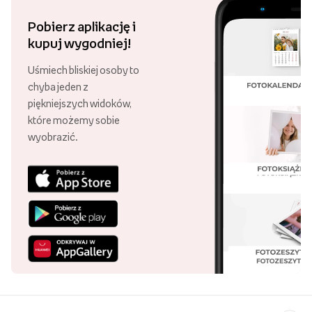
Pobierz aplikację i
kupuj wygodniej!
Uśmiech bliskiej osoby to
chyba jeden z
piękniejszych widoków,
które możemy sobie
wyobrazić.