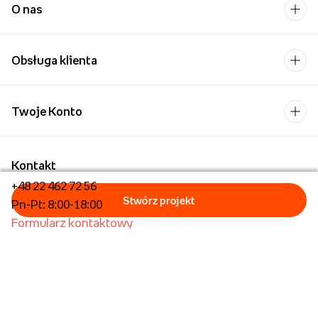
O nas
Obsługa klienta
Twoje Konto
Kontakt
+48 22 462 72 56
Pn-Pt: 8:00-18:00
Formularz kontaktowy
Dla biznesu/Hurt
Dla placówek oświatowych
Foto Kioski
Operator płatności