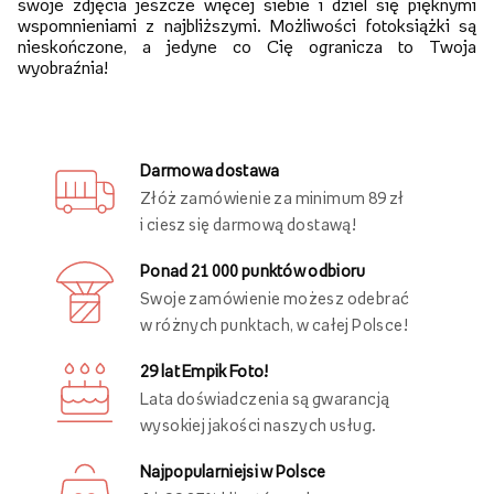
swoje zdjęcia jeszcze więcej siebie i dziel się pięknymi
wspomnieniami z najbliższymi. Możliwości fotoksiążki są
nieskończone, a jedyne co Cię ogranicza to Twoja
wyobraźnia!
Darmowa dostawa
Złóż zamówienie za minimum 89 zł
i ciesz się darmową dostawą!
Ponad 21 000 punktów odbioru
Swoje zamówienie możesz odebrać
w różnych punktach, w całej Polsce!
29 lat Empik Foto!
Lata doświadczenia są gwarancją
wysokiej jakości naszych usług.
Najpopularniejsi w Polsce