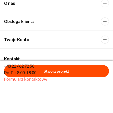
O nas
Obsługa klienta
Twoje Konto
Kontakt
+48 22 462 72 56
Pn-Pt: 8:00-18:00
Formularz kontaktowy
Dla biznesu/Hurt
Dla placówek oświatowych
Foto Kioski
Operator płatności