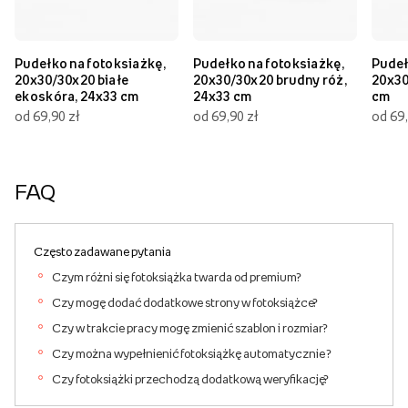
Pudełko na fotoksiażkę,
Pudełko na fotoksiażkę,
Pudeł
20x30/30x20 białe
20x30/30x20 brudny róż,
20x30
ekoskóra, 24x33 cm
24x33 cm
cm
od 69,90 zł
od 69,90 zł
od 69,
FAQ
Często zadawane pytania
Czym różni się fotoksiążka twarda od premium?
Czy mogę dodać dodatkowe strony w fotoksiążce?
Czy w trakcie pracy mogę zmienić szablon i rozmiar?
Czy można wypełnienić fotoksiążkę automatycznie ?
Czy fotoksiążki przechodzą dodatkową weryfikację?