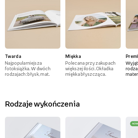
Twarda
Miękka
Prem
Najpopularniejsza
Polecana przy zakupach
Wyjąt
fotoksiążka. W dwóch
większej ilości. Okładka
rodzaj
rodzajach: błysk, mat.
miękka błyszcząca.
mater
Rodzaje wykończenia