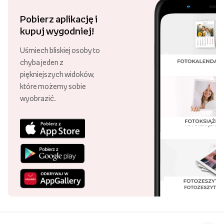
Pobierz aplikację i
kupuj wygodniej!
Uśmiech bliskiej osoby to
chyba jeden z
piękniejszych widoków,
które możemy sobie
wyobrazić.