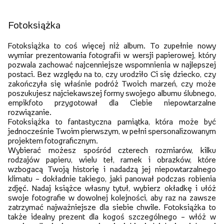
Fotoksiążka
Fotoksiążka to coś więcej niż album. To zupełnie nowy
wymiar prezentowania fotografii w wersji papierowej, który
pozwala zachować najcenniejsze wspomnienia w najlepszej
postaci. Bez względu na to, czy urodziło Ci się dziecko, czy
zakończyła się właśnie podróż Twoich marzeń, czy może
poszukujesz najciekawszej formy swojego albumu ślubnego,
empikfoto przygotował dla Ciebie niepowtarzalne
rozwiązanie.
Fotoksiążka to fantastyczna pamiątka, która może być
jednocześnie Twoim pierwszym, w pełni spersonalizowanym
projektem fotograficznym.
Wybierać możesz spośród czterech rozmiarów, kilku
rodzajów papieru, wielu teł, ramek i obrazków, które
wzbogacą Twoją historię i nadadzą jej niepowtarzalnego
klimatu – dokładnie takiego, jaki panował podczas robienia
zdjęć. Nadaj książce własny tytuł, wybierz okładkę i ułóż
swoje fotografie w dowolnej kolejności, aby raz na zawsze
zatrzymać najważniejsze dla siebie chwile. Fotoksiążka to
także idealny prezent dla kogoś szczególnego – włóż w