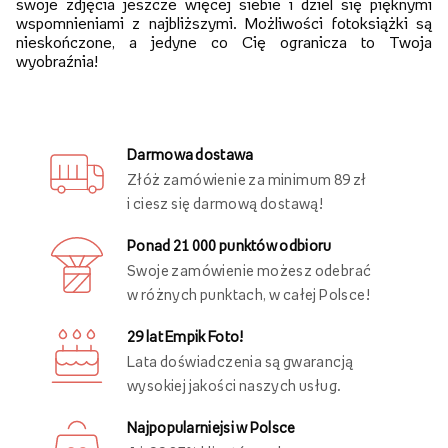
swoje zdjęcia jeszcze więcej siebie i dziel się pięknymi
wspomnieniami z najbliższymi. Możliwości fotoksiążki są
nieskończone, a jedyne co Cię ogranicza to Twoja
wyobraźnia!
Darmowa dostawa
Złóż zamówienie za minimum 89 zł
i ciesz się darmową dostawą!
Ponad 21 000 punktów odbioru
Swoje zamówienie możesz odebrać
w różnych punktach, w całej Polsce!
29 lat Empik Foto!
Lata doświadczenia są gwarancją
wysokiej jakości naszych usług.
Najpopularniejsi w Polsce