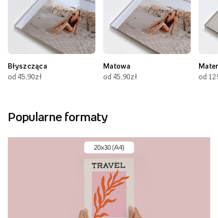
Błyszcząca
Matowa
Mate
od 45,90zł
od 45,90zł
od 12
Popularne formaty