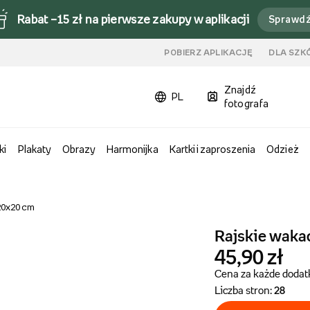
Rabat –15 zł na pierwsze zakupy w aplikacji
Sprawd
u
POBIERZ APLIKACJĘ
DLA SZK
Znajdź
PL
fotografa
ki
Plakaty
Obrazy
Harmonijka
Kartki i zaproszenia
Odzież
 20x20 cm