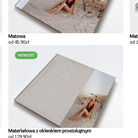
Matowa
Mat
od 45,90zł
od 
Materiałowa z okienkiem prostokątnym
od 129,90zł