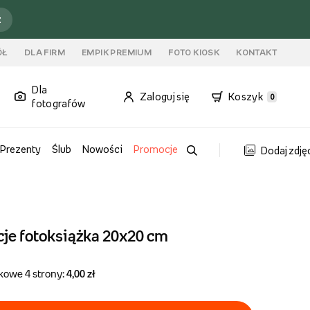
ź
ÓŁ
DLA FIRM
EMPIK PREMIUM
FOTO KIOSK
KONTAKT
Dla
Zaloguj się
Koszyk
0
fotografów
Prezenty
Ślub
Nowości
Promocje
Dodaj zdję