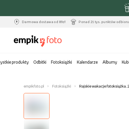
Darmowa dostawa od 89zł
Ponad 21 tys. punktów odbior
ystkie produkty
Odbitki
Fotoksiążki
Kalendarze
Albumy
Kub
empikfoto.pl
Fotoksiążki
Rajskie wakacje fotoksiążka,