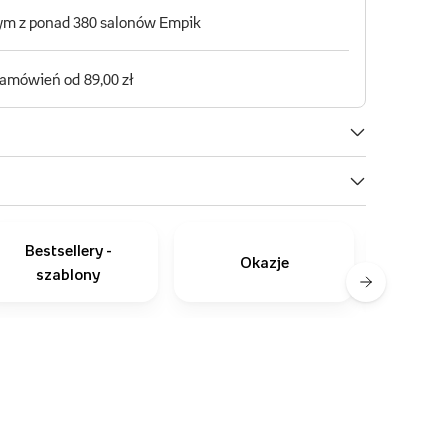
Bestsellery -
Okazje
szablony
zapro