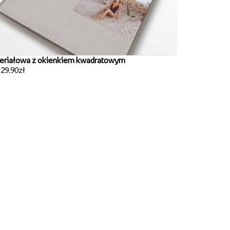
eriałowa z okienkiem kwadratowym
129,90zł