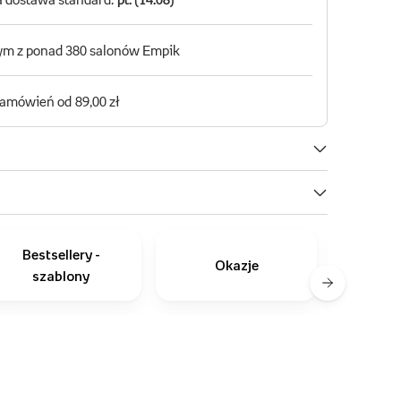
Bestsellery -
Okazje
szablony
zapro