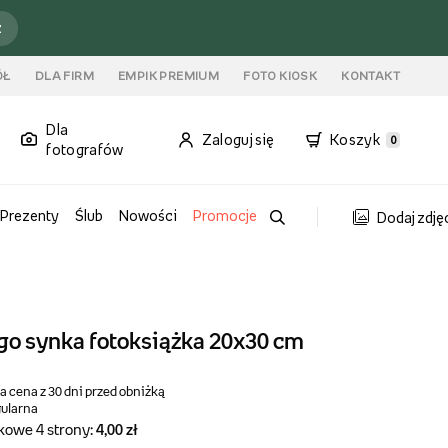
ź
ÓŁ
DLA FIRM
EMPIK PREMIUM
FOTO KIOSK
KONTAKT
Dla
Zaloguj się
Koszyk
0
fotografów
Prezenty
Ślub
Nowości
Promocje
Dodaj zdję