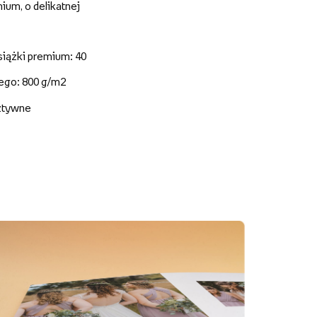
um, o delikatnej
siążki premium: 40
nego: 800 g/m2
sztywne