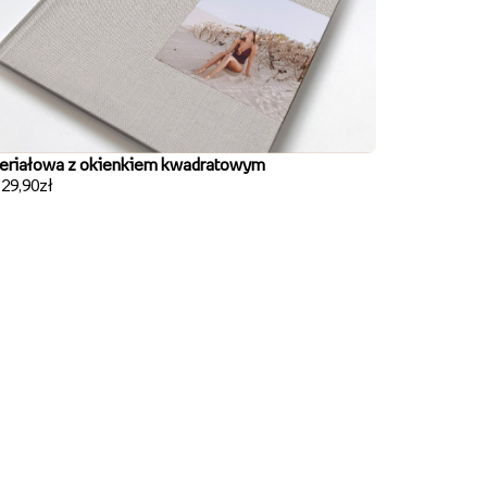
eriałowa z okienkiem kwadratowym
129,90zł