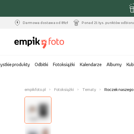
Darmowa dostawa od 89zł
Ponad 21 tys. punktów odbior
ystkie produkty
Odbitki
Fotoksiążki
Kalendarze
Albumy
Kub
empikfoto.pl
Fotoksiążki
Tematy
Roczek naszego 