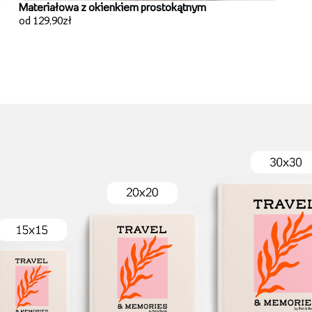
Materiałowa z okienkiem prostokątnym
od 129,90zł