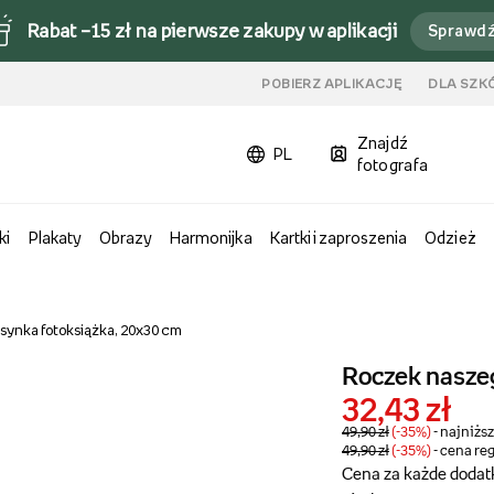
Rabat –15 zł na pierwsze zakupy w aplikacji
Sprawd
u
POBIERZ APLIKACJĘ
DLA SZK
Znajdź
PL
fotografa
ki
Plakaty
Obrazy
Harmonijka
Kartki i zaproszenia
Odzież
synka fotoksiążka, 20x30 cm