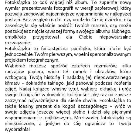
Fotoksiążka to coś więcej niż album. To zupełnie nowy
wymiar prezentowania fotografii w wersji papierowej, który
pozwala zachować najcenniejsze wspomnienia w najlepszej
postaci. Bez względu na to, czy urodziło Ci się dziecko, czy
zakończyła się właśnie podróż Twoich marzeń, czy może
poszukujesz najciekawszej formy swojego albumu ślubnego,
empikfoto przygotował dla Ciebie niepowtarzalne
rozwiązanie.
Fotoksiążka to fantastyczna pamiątka, która może być
jednocześnie Twoim pierwszym, w pełni spersonalizowanym
projektem fotograficznym.
Wybierać możesz spośród czterech rozmiarów, kilku
rodzajów papieru, wielu teł, ramek i obrazków, które
wzbogacą Twoją historię i nadadzą jej niepowtarzalnego
klimatu – dokładnie takiego, jaki panował podczas robienia
zdjęć. Nadaj książce własny tytuł, wybierz okładkę i ułóż
swoje fotografie w dowolnej kolejności, aby raz na zawsze
zatrzymać najważniejsze dla siebie chwile. Fotoksiążka to
także idealny prezent dla kogoś szczególnego – włóż w
swoje zdjęcia jeszcze więcej siebie i dziel się pięknymi
wspomnieniami z najbliższymi. Możliwości fotoksiążki są
nieskończone, a jedyne co Cię ogranicza to Twoja
wyobraźnia!