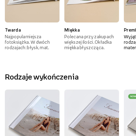
Twarda
Miękka
Prem
Najpopularniejsza
Polecana przy zakupach
Wyjąt
fotoksiążka. W dwóch
większej ilości. Okładka
rodzaj
rodzajach: błysk, mat.
miękka błyszcząca.
mater
Rodzaje wykończenia