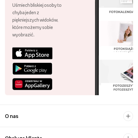
Uśmiech bliskiej osoby to
chyba jeden z
piękniejszych widoków,
które możemy sobie
wyobrazić.
O nas