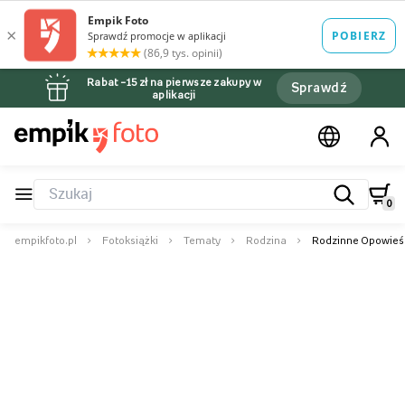
Rabat –15 zł na pierwsze zakupy w
Sprawdź
aplikacji
0
empikfoto.pl
Fotoksiążki
Tematy
Rodzina
Rodzinne Opowieśc