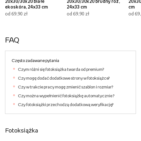
20x30/30x20 białe
20x30/30x20 brudny róż,
20x30
ekoskóra, 24x33 cm
24x33 cm
cm
od 69,90 zł
od 69,90 zł
od 69,
FAQ
Często zadawane pytania
Czym różni się fotoksiążka twarda od premium?
Czy mogę dodać dodatkowe strony w fotoksiążce?
Czy w trakcie pracy mogę zmienić szablon i rozmiar?
Czy można wypełnienić fotoksiążkę automatycznie ?
Czy fotoksiążki przechodzą dodatkową weryfikację?
Fotoksiążka