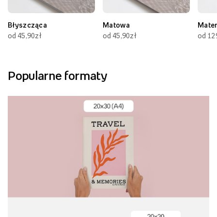
Błyszcząca
Matowa
Mate
od 45,90zł
od 45,90zł
od 12
Popularne formaty