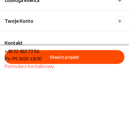
Obsługa klienta
Twoje Konto
Kontakt
+48 22 462 72 56
Pn-Pt: 8:00-18:00
Formularz kontaktowy
Dla biznesu/Hurt
Dla placówek oświatowych
Foto Kioski
Operator płatności