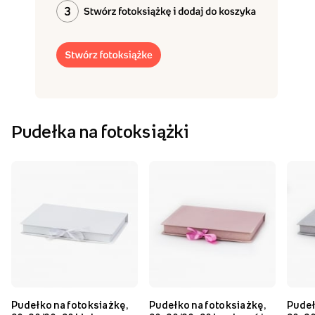
Pudełka na fotoksiążki
Pudełko na fotoksiażkę,
Pudełko na fotoksiażkę,
Pudeł