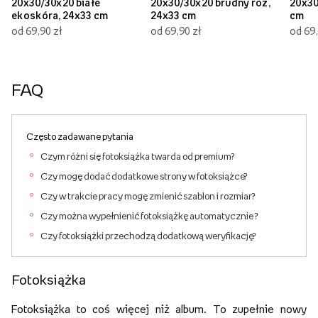
20x30/30x20 białe
20x30/30x20 brudny róż,
20x30
ekoskóra, 24x33 cm
24x33 cm
cm
od 69,90 zł
od 69,90 zł
od 69,
FAQ
Często zadawane pytania
Czym różni się fotoksiążka twarda od premium?
Czy mogę dodać dodatkowe strony w fotoksiążce?
Czy w trakcie pracy mogę zmienić szablon i rozmiar?
Czy można wypełnienić fotoksiążkę automatycznie ?
Czy fotoksiążki przechodzą dodatkową weryfikację?
Fotoksiążka
Fotoksiążka to coś więcej niż album. To zupełnie nowy