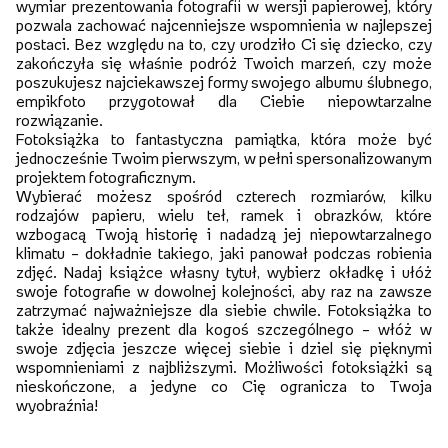
wymiar prezentowania fotografii w wersji papierowej, który
pozwala zachować najcenniejsze wspomnienia w najlepszej
postaci. Bez względu na to, czy urodziło Ci się dziecko, czy
zakończyła się właśnie podróż Twoich marzeń, czy może
poszukujesz najciekawszej formy swojego albumu ślubnego,
empikfoto przygotował dla Ciebie niepowtarzalne
rozwiązanie.
Fotoksiążka to fantastyczna pamiątka, która może być
jednocześnie Twoim pierwszym, w pełni spersonalizowanym
projektem fotograficznym.
Wybierać możesz spośród czterech rozmiarów, kilku
rodzajów papieru, wielu teł, ramek i obrazków, które
wzbogacą Twoją historię i nadadzą jej niepowtarzalnego
klimatu – dokładnie takiego, jaki panował podczas robienia
zdjęć. Nadaj książce własny tytuł, wybierz okładkę i ułóż
swoje fotografie w dowolnej kolejności, aby raz na zawsze
zatrzymać najważniejsze dla siebie chwile. Fotoksiążka to
także idealny prezent dla kogoś szczególnego – włóż w
swoje zdjęcia jeszcze więcej siebie i dziel się pięknymi
wspomnieniami z najbliższymi. Możliwości fotoksiążki są
nieskończone, a jedyne co Cię ogranicza to Twoja
wyobraźnia!