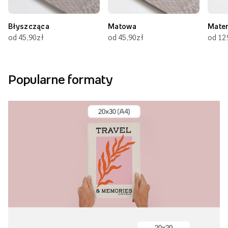
Błyszcząca
Matowa
Mate
od 45,90zł
od 45,90zł
od 12
Popularne formaty