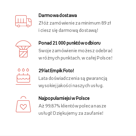
Darmowa dostawa
Złóż zamówienie za minimum 89 zł
i ciesz się darmową dostawą!
Ponad 21 000 punktów odbioru
Swoje zamówienie możesz odebrać
w różnych punktach, w całej Polsce!
29 lat Empik Foto!
Lata doświadczenia są gwarancją
wysokiej jakości naszych usług.
Najpopularniejsi w Polsce
Aż 99,87% klientów poleca nasze
usługi! Dziękujemy za zaufanie!