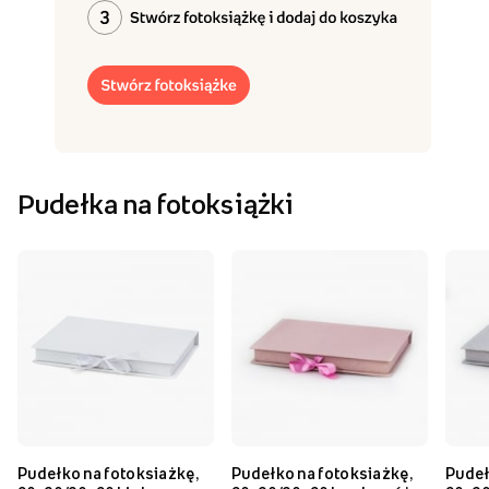
Pudełka na fotoksiążki
Pudełko na fotoksiażkę,
Pudełko na fotoksiażkę,
Pudeł