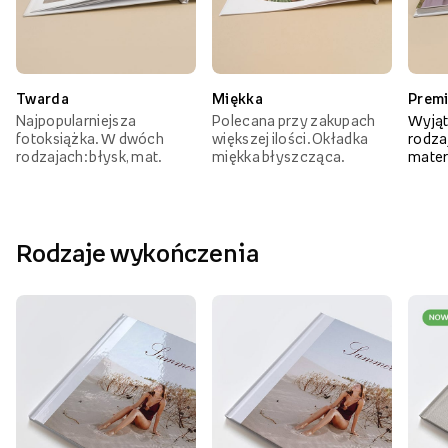
Twarda
Miękka
Prem
Najpopularniejsza
Polecana przy zakupach
Wyjąt
fotoksiążka. W dwóch
większej ilości. Okładka
rodzaj
rodzajach: błysk, mat.
miękka błyszcząca.
mater
Rodzaje wykończenia