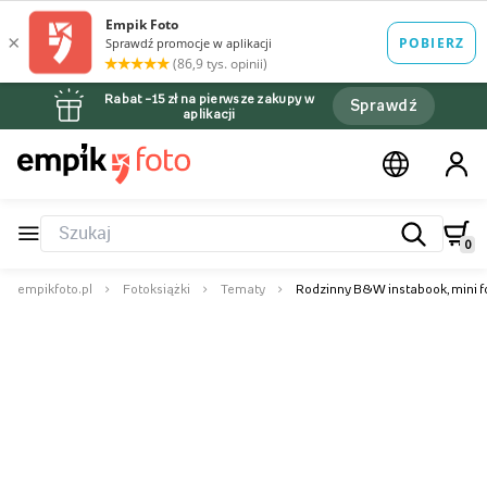
Rabat –15 zł na pierwsze zakupy w
Sprawdź
aplikacji
0
empikfoto.pl
Fotoksiążki
Tematy
Rodzinny B&W instabook, mini f