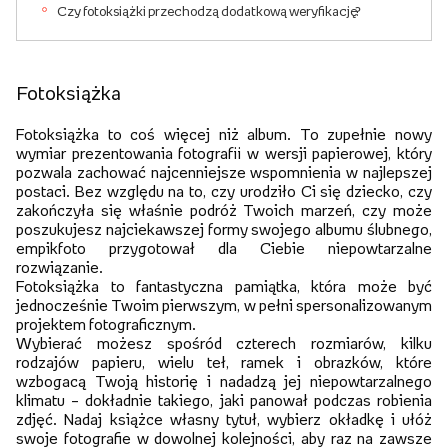
Czy fotoksiążki przechodzą dodatkową weryfikację?
Fotoksiążka
Fotoksiążka to coś więcej niż album. To zupełnie nowy
wymiar prezentowania fotografii w wersji papierowej, który
pozwala zachować najcenniejsze wspomnienia w najlepszej
postaci. Bez względu na to, czy urodziło Ci się dziecko, czy
zakończyła się właśnie podróż Twoich marzeń, czy może
poszukujesz najciekawszej formy swojego albumu ślubnego,
empikfoto przygotował dla Ciebie niepowtarzalne
rozwiązanie.
Fotoksiążka to fantastyczna pamiątka, która może być
jednocześnie Twoim pierwszym, w pełni spersonalizowanym
projektem fotograficznym.
Wybierać możesz spośród czterech rozmiarów, kilku
rodzajów papieru, wielu teł, ramek i obrazków, które
wzbogacą Twoją historię i nadadzą jej niepowtarzalnego
klimatu – dokładnie takiego, jaki panował podczas robienia
zdjęć. Nadaj książce własny tytuł, wybierz okładkę i ułóż
swoje fotografie w dowolnej kolejności, aby raz na zawsze