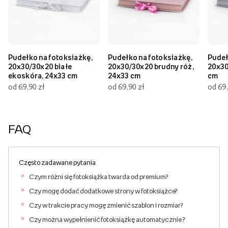
Pudełko na fotoksiażkę,
Pudełko na fotoksiażkę,
Pudeł
20x30/30x20 białe
20x30/30x20 brudny róż,
20x30
ekoskóra, 24x33 cm
24x33 cm
cm
od 69,90 zł
od 69,90 zł
od 69,
FAQ
Często zadawane pytania
Czym różni się fotoksiążka twarda od premium?
Czy mogę dodać dodatkowe strony w fotoksiążce?
Czy w trakcie pracy mogę zmienić szablon i rozmiar?
Czy można wypełnienić fotoksiążkę automatycznie ?