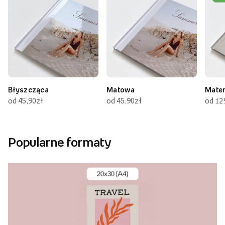
Błyszcząca
Matowa
Mate
od 45,90zł
od 45,90zł
od 12
Popularne formaty