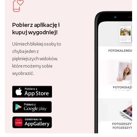
Pobierz aplikację i
kupuj wygodniej!
Uśmiech bliskiej osoby to
chyba jeden z
piękniejszych widoków,
które możemy sobie
wyobrazić.