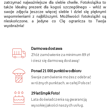
zatrzymać najważniejsze dla siebie chwile. Fotoksiążka to
także idealny prezent dla kogoś szczególnego – włóż w
swoje zdjęcia jeszcze więcej siebie i dziel się pięknymi
wspomnieniami z najbliższymi. Możliwości fotoksiążki są
nieskończone, a jedyne co Cię ogranicza to Twoja
wyobraźnia!
Darmowa dostawa
Złóż zamówienie za minimum 89 zł
i ciesz się darmową dostawą!
Ponad 21 000 punktów odbioru
Swoje zamówienie możesz odebrać
w różnych punktach, w całej Polsce!
29 lat Empik Foto!
Lata doświadczenia są gwarancją
wysokiej jakości naszych usług.