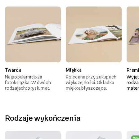
Twarda
Miękka
Prem
Najpopularniejsza
Polecana przy zakupach
Wyjąt
fotoksiążka. W dwóch
większej ilości. Okładka
rodzaj
rodzajach: błysk, mat.
miękka błyszcząca.
mater
Rodzaje wykończenia