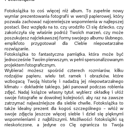
Fotoksiążka to coś więcej niż album. To zupełnie nowy
wymiar prezentowania fotografii w wersji papierowej, który
pozwala zachować najcenniejsze wspomnienia w najlepszej
postaci. Bez względu na to, czy urodziło Ci się dziecko, czy
zakończyła się właśnie podróż Twoich marzeń, czy może
poszukujesz najciekawszej formy swojego albumu ślubnego,
empikfoto przygotował dla Ciebie niepowtarzalne
rozwiązanie.
Fotoksiążka to fantastyczna pamiątka, która może być
jednocześnie Twoim pierwszym, w pełni spersonalizowanym
projektem fotograficznym.
Wybierać możesz spośród czterech rozmiarów, kilku
rodzajów papieru, wielu teł, ramek i obrazków, które
wzbogacą Twoją historię i nadadzą jej niepowtarzalnego
klimatu – dokładnie takiego, jaki panował podczas robienia
zdjęć. Nadaj książce własny tytuł, wybierz okładkę i ułóż
swoje fotografie w dowolnej kolejności, aby raz na zawsze
zatrzymać najważniejsze dla siebie chwile. Fotoksiążka to
także idealny prezent dla kogoś szczególnego – włóż w
swoje zdjęcia jeszcze więcej siebie i dziel się pięknymi
wspomnieniami z najbliższymi. Możliwości fotoksiążki są
nieskończone, a jedyne co Cię ogranicza to Twoja