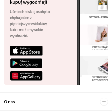
kupuj wygodniej!
Uśmiech bliskiej osoby to
chyba jeden z
piękniejszych widoków,
które możemy sobie
wyobrazić.
O nas