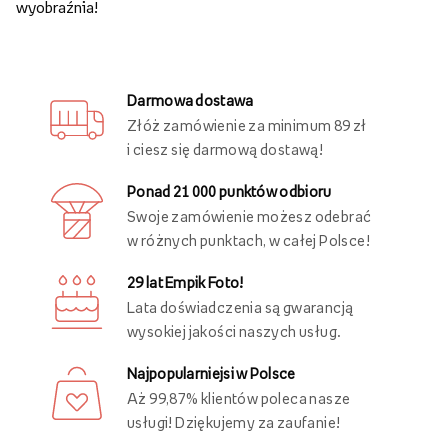
wyobraźnia!
Darmowa dostawa
Złóż zamówienie za minimum 89 zł
i ciesz się darmową dostawą!
Ponad 21 000 punktów odbioru
Swoje zamówienie możesz odebrać
w różnych punktach, w całej Polsce!
29 lat Empik Foto!
Lata doświadczenia są gwarancją
wysokiej jakości naszych usług.
Najpopularniejsi w Polsce
Aż 99,87% klientów poleca nasze
usługi! Dziękujemy za zaufanie!