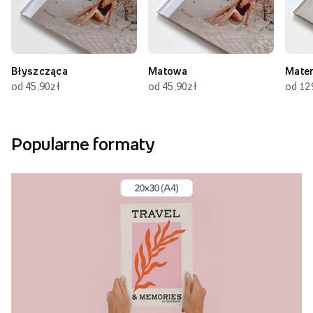
Błyszcząca
Matowa
Mate
od 45,90zł
od 45,90zł
od 12
Popularne formaty