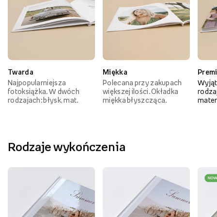
Twarda
Miękka
Prem
Najpopularniejsza
Polecana przy zakupach
Wyjąt
fotoksiążka. W dwóch
większej ilości. Okładka
rodzaj
rodzajach: błysk, mat.
miękka błyszcząca.
mater
Rodzaje wykończenia