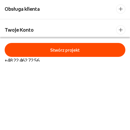
Obsługa klienta
Twoje Konto
Kontakt
+48 22 462 72 56
Pn-Pt: 8:00-18:00
Formularz kontaktowy
Dla biznesu/Hurt
Dla placówek oświatowych
Foto Kioski
Operator płatności