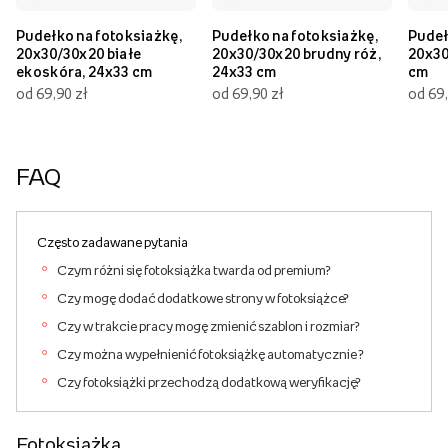
Pudełko na fotoksiażkę,
Pudełko na fotoksiażkę,
Pudeł
20x30/30x20 białe
20x30/30x20 brudny róż,
20x30
ekoskóra, 24x33 cm
24x33 cm
cm
od 69,90 zł
od 69,90 zł
od 69,
FAQ
Często zadawane pytania
Czym różni się fotoksiążka twarda od premium?
Czy mogę dodać dodatkowe strony w fotoksiążce?
Czy w trakcie pracy mogę zmienić szablon i rozmiar?
Czy można wypełnienić fotoksiążkę automatycznie ?
Czy fotoksiążki przechodzą dodatkową weryfikację?
Fotoksiążka