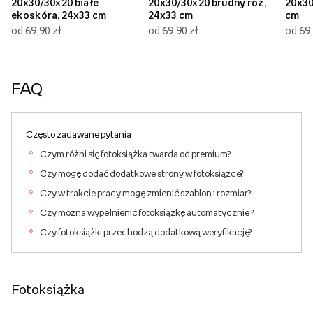
20x30/30x20 białe
20x30/30x20 brudny róż,
20x30
ekoskóra, 24x33 cm
24x33 cm
cm
od 69,90 zł
od 69,90 zł
od 69,
FAQ
Często zadawane pytania
Czym różni się fotoksiążka twarda od premium?
Czy mogę dodać dodatkowe strony w fotoksiążce?
Czy w trakcie pracy mogę zmienić szablon i rozmiar?
Czy można wypełnienić fotoksiążkę automatycznie ?
Czy fotoksiążki przechodzą dodatkową weryfikację?
Fotoksiążka