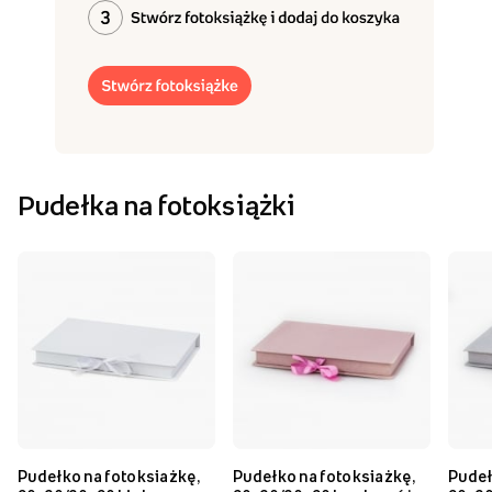
Pudełka na fotoksiążki
Pudełko na fotoksiażkę,
Pudełko na fotoksiażkę,
Pudeł