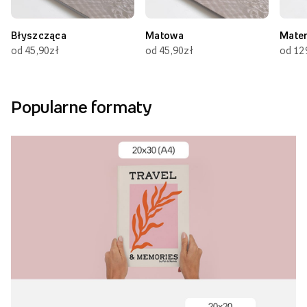
Błyszcząca
Matowa
Mate
od 45,90zł
od 45,90zł
od 12
Popularne formaty