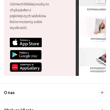
Uśmiech bliskiej osoby to
chyba jeden z
piękniejszych widoków,
które możemy sobie
wyobrazić.
O nas