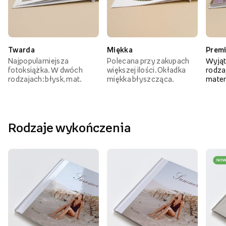
Twarda
Miękka
Prem
Najpopularniejsza
Polecana przy zakupach
Wyjąt
fotoksiążka. W dwóch
większej ilości. Okładka
rodzaj
rodzajach: błysk, mat.
miękka błyszcząca.
mater
Rodzaje wykończenia