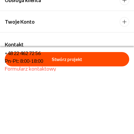
Obsługa klienta
Twoje Konto
Kontakt
+48 22 462 72 56
Pn-Pt: 8:00-18:00
Formularz kontaktowy
Dla biznesu/Hurt
Dla placówek oświatowych
Foto Kioski
Operator płatności