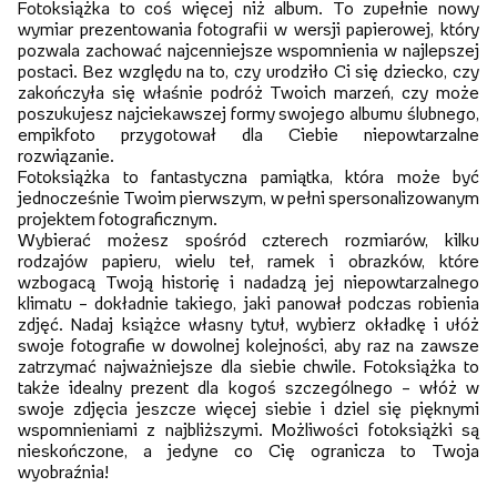
Fotoksiążka to coś więcej niż album. To zupełnie nowy
wymiar prezentowania fotografii w wersji papierowej, który
pozwala zachować najcenniejsze wspomnienia w najlepszej
postaci. Bez względu na to, czy urodziło Ci się dziecko, czy
zakończyła się właśnie podróż Twoich marzeń, czy może
poszukujesz najciekawszej formy swojego albumu ślubnego,
empikfoto przygotował dla Ciebie niepowtarzalne
rozwiązanie.
Fotoksiążka to fantastyczna pamiątka, która może być
jednocześnie Twoim pierwszym, w pełni spersonalizowanym
projektem fotograficznym.
Wybierać możesz spośród czterech rozmiarów, kilku
rodzajów papieru, wielu teł, ramek i obrazków, które
wzbogacą Twoją historię i nadadzą jej niepowtarzalnego
klimatu – dokładnie takiego, jaki panował podczas robienia
zdjęć. Nadaj książce własny tytuł, wybierz okładkę i ułóż
swoje fotografie w dowolnej kolejności, aby raz na zawsze
zatrzymać najważniejsze dla siebie chwile. Fotoksiążka to
także idealny prezent dla kogoś szczególnego – włóż w
swoje zdjęcia jeszcze więcej siebie i dziel się pięknymi
wspomnieniami z najbliższymi. Możliwości fotoksiążki są
nieskończone, a jedyne co Cię ogranicza to Twoja
wyobraźnia!