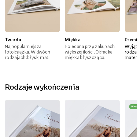
Twarda
Miękka
Prem
Najpopularniejsza
Polecana przy zakupach
Wyjąt
fotoksiążka. W dwóch
większej ilości. Okładka
rodzaj
rodzajach: błysk, mat.
miękka błyszcząca.
mater
Rodzaje wykończenia