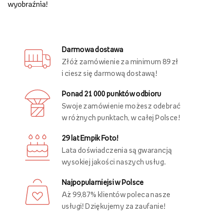
wyobraźnia!
Darmowa dostawa
Złóż zamówienie za minimum 89 zł
i ciesz się darmową dostawą!
Ponad 21 000 punktów odbioru
Swoje zamówienie możesz odebrać
w różnych punktach, w całej Polsce!
29 lat Empik Foto!
Lata doświadczenia są gwarancją
wysokiej jakości naszych usług.
Najpopularniejsi w Polsce
Aż 99,87% klientów poleca nasze
usługi! Dziękujemy za zaufanie!