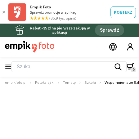
Rabat –15 zł na pierwsze zakupy w
Sprawdź
aplikacji
0
empikfoto.pl
Fotoksiążki
Tematy
Szkoła
Wspomnienia ze Szko