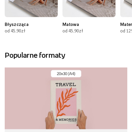
Błyszcząca
Matowa
Mate
od 45,90zł
od 45,90zł
od 12
Popularne formaty