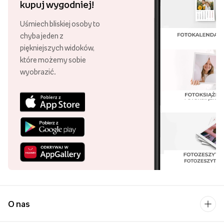
kupuj wygodniej!
Uśmiech bliskiej osoby to
chyba jeden z
piękniejszych widoków,
które możemy sobie
wyobrazić.
O nas