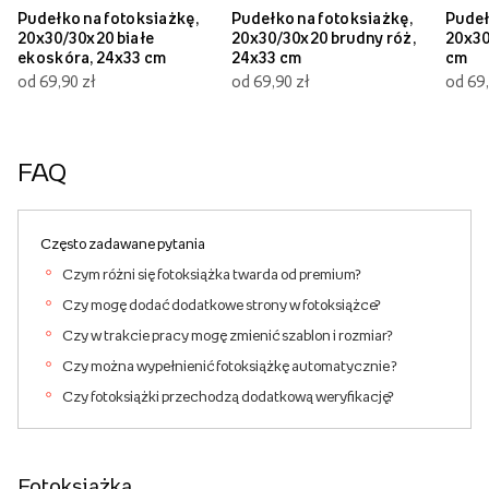
Pudełko na fotoksiażkę,
Pudełko na fotoksiażkę,
Pudeł
20x30/30x20 białe
20x30/30x20 brudny róż,
20x30
ekoskóra, 24x33 cm
24x33 cm
cm
od 69,90 zł
od 69,90 zł
od 69,
FAQ
Często zadawane pytania
Czym różni się fotoksiążka twarda od premium?
Czy mogę dodać dodatkowe strony w fotoksiążce?
Czy w trakcie pracy mogę zmienić szablon i rozmiar?
Czy można wypełnienić fotoksiążkę automatycznie ?
Czy fotoksiążki przechodzą dodatkową weryfikację?
Fotoksiążka