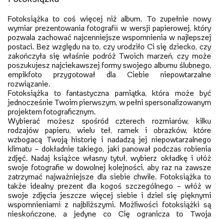
Fotoksiążka to coś więcej niż album. To zupełnie nowy
wymiar prezentowania fotografii w wersji papierowej, który
pozwala zachować najcenniejsze wspomnienia w najlepszej
postaci. Bez względu na to, czy urodziło Ci się dziecko, czy
zakończyła się właśnie podróż Twoich marzeń, czy może
poszukujesz najciekawszej formy swojego albumu ślubnego,
empikfoto przygotował dla Ciebie niepowtarzalne
rozwiązanie.
Fotoksiążka to fantastyczna pamiątka, która może być
jednocześnie Twoim pierwszym, w pełni spersonalizowanym
projektem fotograficznym.
Wybierać możesz spośród czterech rozmiarów, kilku
rodzajów papieru, wielu teł, ramek i obrazków, które
wzbogacą Twoją historię i nadadzą jej niepowtarzalnego
klimatu – dokładnie takiego, jaki panował podczas robienia
zdjęć. Nadaj książce własny tytuł, wybierz okładkę i ułóż
swoje fotografie w dowolnej kolejności, aby raz na zawsze
zatrzymać najważniejsze dla siebie chwile. Fotoksiążka to
także idealny prezent dla kogoś szczególnego – włóż w
swoje zdjęcia jeszcze więcej siebie i dziel się pięknymi
wspomnieniami z najbliższymi. Możliwości fotoksiążki są
nieskończone, a jedyne co Cię ogranicza to Twoja