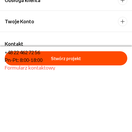
Obsługa klienta
Twoje Konto
Kontakt
+48 22 462 72 56
Pn-Pt: 8:00-18:00
Formularz kontaktowy
Dla biznesu/Hurt
Dla placówek oświatowych
Foto Kioski
Operator płatności