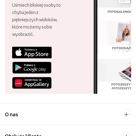
Uśmiech bliskiej osoby to
chyba jeden z
piękniejszych widoków,
które możemy sobie
wyobrazić.
O nas