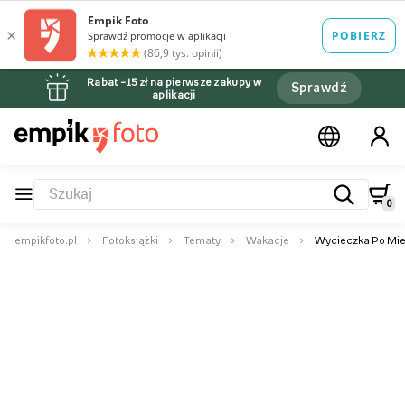
Rabat –15 zł na pierwsze zakupy w
Sprawdź
aplikacji
0
empikfoto.pl
Fotoksiążki
Tematy
Wakacje
Wycieczka Po Mieś