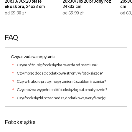
20x30/30x20 białe
20x30/30x20 brudny róż,
20x30
ekoskóra, 24x33 cm
24x33 cm
cm
od 69,90 zł
od 69,90 zł
od 69,
FAQ
Często zadawane pytania
Czym różni się fotoksiążka twarda od premium?
Czy mogę dodać dodatkowe strony w fotoksiążce?
Czy w trakcie pracy mogę zmienić szablon i rozmiar?
Czy można wypełnienić fotoksiążkę automatycznie ?
Czy fotoksiążki przechodzą dodatkową weryfikację?
Fotoksiążka