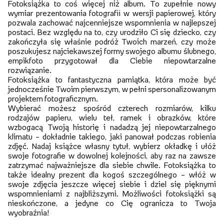
Fotoksiążka to coś więcej niż album. To zupełnie nowy
wymiar prezentowania fotografii w wersji papierowej, który
pozwala zachować najcenniejsze wspomnienia w najlepszej
postaci. Bez względu na to, czy urodziło Ci się dziecko, czy
zakończyła się właśnie podróż Twoich marzeń, czy może
poszukujesz najciekawszej formy swojego albumu ślubnego,
empikfoto przygotował dla Ciebie niepowtarzalne
rozwiązanie.
Fotoksiążka to fantastyczna pamiątka, która może być
jednocześnie Twoim pierwszym, w pełni spersonalizowanym
projektem fotograficznym.
Wybierać możesz spośród czterech rozmiarów, kilku
rodzajów papieru, wielu teł, ramek i obrazków, które
wzbogacą Twoją historię i nadadzą jej niepowtarzalnego
klimatu – dokładnie takiego, jaki panował podczas robienia
zdjęć. Nadaj książce własny tytuł, wybierz okładkę i ułóż
swoje fotografie w dowolnej kolejności, aby raz na zawsze
zatrzymać najważniejsze dla siebie chwile. Fotoksiążka to
także idealny prezent dla kogoś szczególnego – włóż w
swoje zdjęcia jeszcze więcej siebie i dziel się pięknymi
wspomnieniami z najbliższymi. Możliwości fotoksiążki są
nieskończone, a jedyne co Cię ogranicza to Twoja
wyobraźnia!