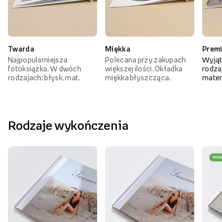
Twarda
Miękka
Prem
Najpopularniejsza
Polecana przy zakupach
Wyjąt
fotoksiążka. W dwóch
większej ilości. Okładka
rodzaj
rodzajach: błysk, mat.
miękka błyszcząca.
mater
Rodzaje wykończenia