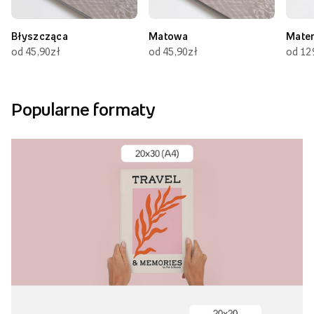
Błyszcząca
Matowa
Mate
od 45,90zł
od 45,90zł
od 12
Popularne formaty