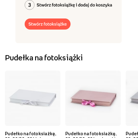
Pudełka na fotoksiążki
Pudełko na fotoksiażkę,
Pudełko na fotoksiażkę,
Pudeł