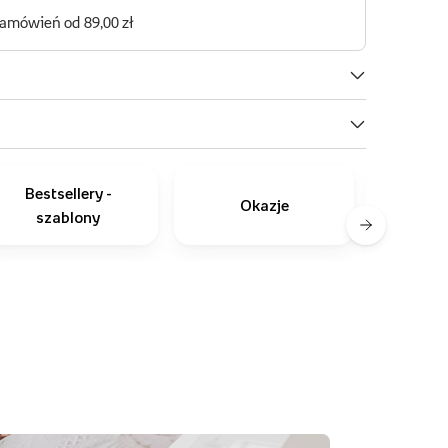
Bestsellery -
Okazje
szablony
zapro