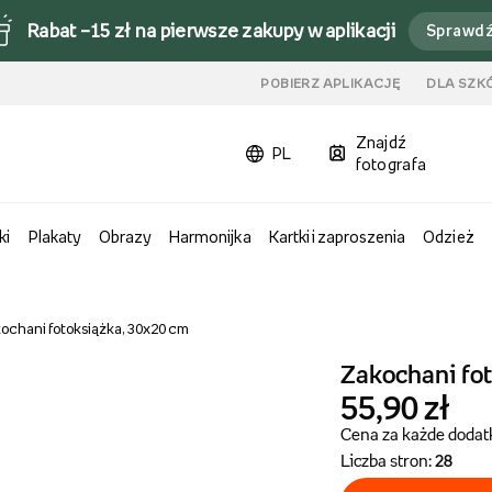
Rabat –15 zł na pierwsze zakupy w aplikacji
Sprawd
u
POBIERZ APLIKACJĘ
DLA SZK
Znajdź
PL
fotografa
ki
Plakaty
Obrazy
Harmonijka
Kartki i zaproszenia
Odzież
ochani fotoksiążka, 30x20 cm