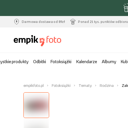
Darmowa dostawa od 89zł
Ponad 21 tys. punktów odbior
ystkie produkty
Odbitki
Fotoksiążki
Kalendarze
Albumy
Kub
empikfoto.pl
Fotoksiążki
Tematy
Rodzina
Zak