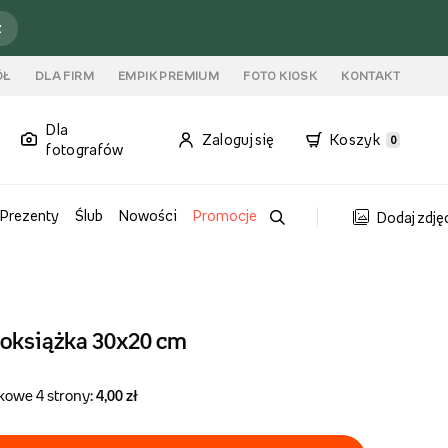
ź
ÓŁ
DLA FIRM
EMPIK PREMIUM
FOTO KIOSK
KONTAKT
Dla
Zaloguj się
Koszyk
0
fotografów
Prezenty
Ślub
Nowości
Promocje
Dodaj zdję