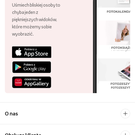
Uśmiech bliskiej osoby to
chyba jeden z
piękniejszych widoków,
które możemy sobie
wyobrazić.
O nas