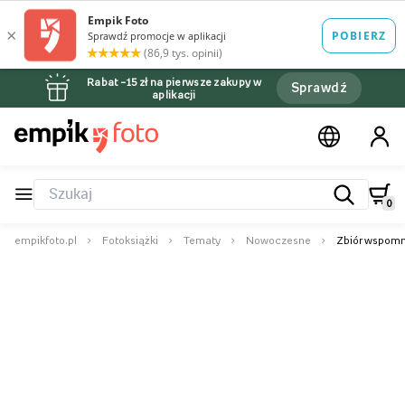
Rabat –15 zł na pierwsze zakupy w
Sprawdź
aplikacji
0
empikfoto.pl
Fotoksiążki
Tematy
Nowoczesne
Zbiór wspomni