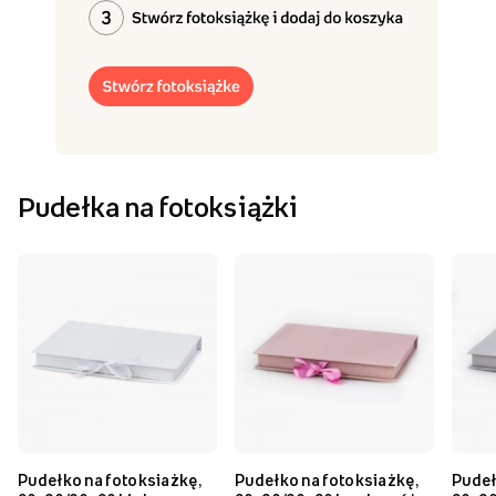
Pudełka na fotoksiążki
Pudełko na fotoksiażkę,
Pudełko na fotoksiażkę,
Pudeł