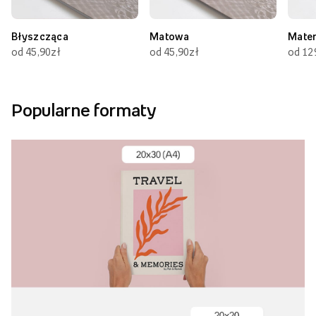
Błyszcząca
Matowa
Mate
od 45,90zł
od 45,90zł
od 12
Popularne formaty