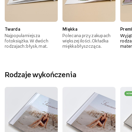
Twarda
Miękka
Prem
Najpopularniejsza
Polecana przy zakupach
Wyjąt
fotoksiążka. W dwóch
większej ilości. Okładka
rodzaj
rodzajach: błysk, mat.
miękka błyszcząca.
mater
Rodzaje wykończenia