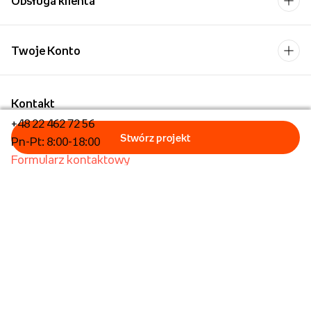
Obsługa klienta
Twoje Konto
Kontakt
+48 22 462 72 56
Pn-Pt: 8:00-18:00
Formularz kontaktowy
Dla biznesu/Hurt
Dla placówek oświatowych
Foto Kioski
Operator płatności