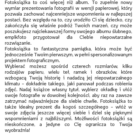
Fotoksiążka to coś więcej niż album. To zupełnie nowy
wymiar prezentowania fotografii w wersji papierowej, który
pozwala zachować najcenniejsze wspomnienia w najlepszej
postaci. Bez względu na to, czy urodziło Ci się dziecko, czy
zakończyła się właśnie podróż Twoich marzeń, czy może
poszukujesz najciekawszej formy swojego albumu ślubnego,
empikfoto przygotował dla Ciebie niepowtarzalne
rozwiązanie.
Fotoksiążka to fantastyczna pamiątka, która może być
jednocześnie Twoim pierwszym, w pełni spersonalizowanym
projektem fotograficznym.
Wybierać możesz spośród czterech rozmiarów, kilku
rodzajów papieru, wielu teł, ramek i obrazków, które
wzbogacą Twoją historię i nadadzą jej niepowtarzalnego
klimatu – dokładnie takiego, jaki panował podczas robienia
zdjęć. Nadaj książce własny tytuł, wybierz okładkę i ułóż
swoje fotografie w dowolnej kolejności, aby raz na zawsze
zatrzymać najważniejsze dla siebie chwile. Fotoksiążka to
także idealny prezent dla kogoś szczególnego – włóż w
swoje zdjęcia jeszcze więcej siebie i dziel się pięknymi
wspomnieniami z najbliższymi. Możliwości fotoksiążki są
nieskończone, a jedyne co Cię ogranicza to Twoja
wyobraźnia!