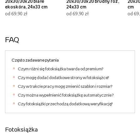
20x30/30x20 białe
20x30/30x20 brudny róż,
20x30
ekoskóra, 24x33 cm
24x33 cm
cm
od 69,90 zł
od 69,90 zł
od 69,
FAQ
Często zadawane pytania
Czym różni się fotoksiążka twarda od premium?
Czy mogę dodać dodatkowe strony w fotoksiążce?
Czy w trakcie pracy mogę zmienić szablon i rozmiar?
Czy można wypełnienić fotoksiążkę automatycznie ?
Czy fotoksiążki przechodzą dodatkową weryfikację?
Fotoksiążka