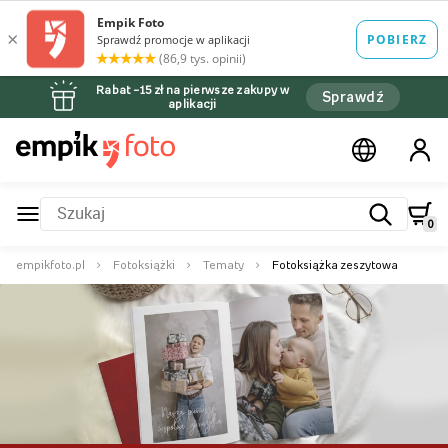
Rabat –15 zł na pierwsze zakupy w
Sprawdź
aplikacji
0
empikfoto.pl
Fotoksiążki
Tematy
Fotoksiążka zeszytowa