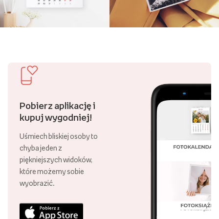
Pobierz aplikację i
kupuj wygodniej!
Uśmiech bliskiej osoby to
chyba jeden z
piękniejszych widoków,
które możemy sobie
wyobrazić.