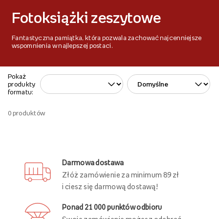
Fotoksiążki zeszytowe
Fantastyczna pamiątka, która pozwala zachować najcenniejsze
wspomnienia w najlepszej postaci.
Pokaż
produkty
formatu:
0
produktów
Darmowa dostawa
Złóż zamówienie za minimum 89 zł
i ciesz się darmową dostawą!
Ponad 21 000 punktów odbioru