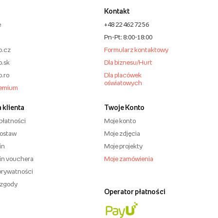
Kontakt
e
+48 22 462 72 56
Pn-Pt: 8:00-18:00
o.cz
Formularz kontaktowy
o.sk
Dla biznesu/Hurt
o.ro
Dla placówek
oświatowych
remium
 klienta
Twoje Konto
płatności
Moje konto
dostaw
Moje zdjęcia
in
Moje projekty
in vouchera
Moje zamówienia
 prywatności
 zgody
Operator płatności