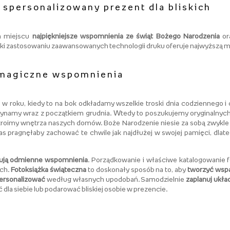
 spersonalizowany prezent dla bliskich
m miejscu
najpiękniejsze wspomnienia ze świąt Bożego Narodzenia
or
ęki zastosowaniu zaawansowanych technologii druku oferuje najwyższą moż
j magiczne wspomnienia
 w roku, kiedy to na bok odkładamy wszelkie troski dnia codziennego 
zynamy wraz z początkiem grudnia. Wtedy to poszukujemy oryginalnych
 i stroimy wnętrza naszych domów. Boże Narodzenie niesie za sobą zwykl
nas pragnęłaby zachować te chwile jak najdłużej w swojej pamięci, d
ołują odmienne wspomnienia
. Porządkowanie i właściwe katalogowanie f
ach.
Fotoksiążka świąteczna
to doskonały sposób na to, aby
tworzyć wspan
ersonalizować
według własnych upodobań. Samodzielnie
zaplanuj ukła
la siebie lub podarować bliskiej osobie w prezencie.
t