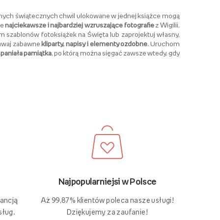
nych świątecznych chwil ulokowane w jednej książce mogą
ze
najciekawsze i najbardziej wzruszające fotografie
z Wigilii,
szablonów fotoksiążek na Święta lub zaprojektuj własny,
odawaj zabawne
kliparty, napisy i elementy ozdobne
. Uruchom
paniała pamiątka
, po którą można sięgać zawsze wtedy, gdy
Najpopularniejsi w Polsce
Aż 99,87% klientów poleca nasze usługi!
rancją
Dziękujemy za zaufanie!
sług.