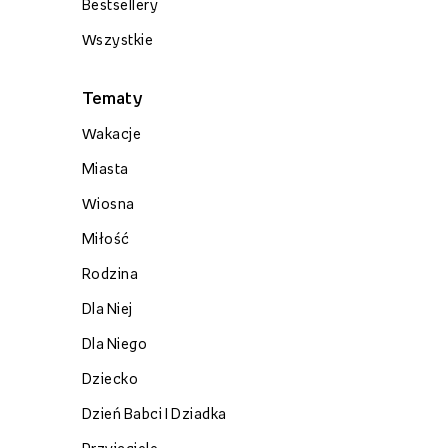
Bestsellery
Wszystkie
Tematy
Wakacje
Miasta
Wiosna
Miłość
Rodzina
Dla Niej
Dla Niego
Dziecko
Dzień Babci I Dziadka