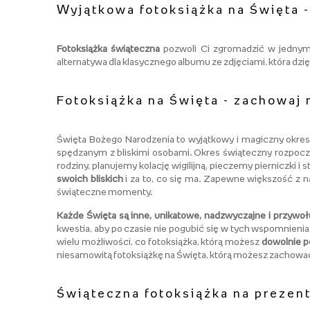
Wyjątkowa fotoksiążka na Święta -
Fotoksiążka świąteczna
pozwoli Ci zgromadzić w jedny
alternatywa dla klasycznego albumu ze zdjęciami, która dzi
Fotoksiążka na Święta - zachowa
Święta Bożego Narodzenia to wyjątkowy i magiczny okres
spędzanym z bliskimi osobami. Okres świąteczny rozpoc
rodziny, planujemy kolację wigilijną, pieczemy pierniczki
swoich bliskich
i za to, co się ma. Zapewne większość z 
świąteczne momenty.
Każde Święta są inne, unikatowe, nadzwyczajne i przyw
kwestia, aby po czasie nie pogubić się w tych wspomnieni
wielu możliwości, co fotoksiążka, którą możesz
dowolnie p
niesamowitą fotoksiążkę na Święta, którą możesz zachować d
Świąteczna fotoksiążka na prezen