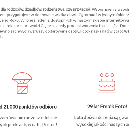
dla rodziców, dziadków, rodzeństwa, czy przyjaciół
. Wspomnienia wspól
rezent przygotujesz w dosłownie w kilka chwil. Zgromadź w jednym folder
wego Roku. Wybierz jeden z dostępnych w naszym sklepie internetowym 
ok po kroku przeprowadzi Cię przez cały proces tworzenia fotoksiążki. D
a pewno zachwyci i wzruszy obdarowane osoby. Fotoksiążka na Święta to
ws
t.
29 lat Empik Foto!
 21 000 punktów odbioru
Lata doświadczenia są gwa
 zamówienie możesz odebrać
wysokiej jakości naszych u
ych punktach, w całej Polsce!