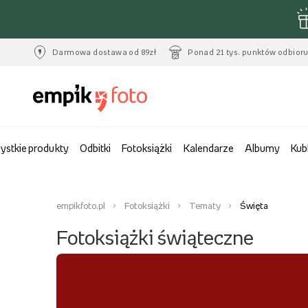
Darmowa dostawa od 89zł
Ponad 21 tys. punktów odbior
ystkie produkty
Odbitki
Fotoksiążki
Kalendarze
Albumy
Kub
empikfoto.pl
Fotoksiążki
Tematy
Święta
Fotoksiążki świąteczne