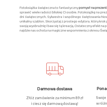
Fotoksiążka świąteczna to fantastyczny
pomysł na prezent 
sprawić wiele radości bliskiej Ci osobie. Fotoksiążkę na p
dni świątecznych, Sylwestra i wspólnego świętowania No
unikalny szablon. Skorzystaj z prostego edytora, który kr
swoją wyobraźnię i baw się tą kreacją. Ostateczny efekt n
najdzie nas ochota na magiczne wspomnienia z okresu Świą
Ponad
Darmowa dostawa
Swoje
Złóż zamówienie za minimum 89 zł
w różn
i ciesz się darmową dostawą!