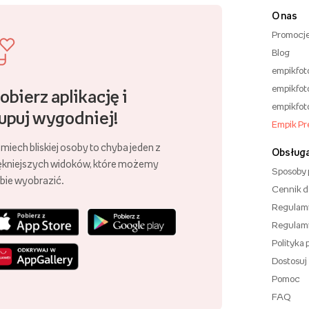
O nas
Promocj
Blog
empikfot
empikfot
obierz aplikację i
empikfot
upuj wygodniej!
Empik P
miech bliskiej osoby to chyba jeden z
Obsługa
ękniejszych widoków, które możemy
Sposoby 
bie wyobrazić.
Cennik 
Regulam
Regulam
Polityka
Dostosuj
Pomoc
FAQ