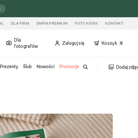
ź
ÓŁ
DLA FIRM
EMPIK PREMIUM
FOTO KIOSK
KONTAKT
Dla
Zaloguj się
Koszyk
0
fotografów
Prezenty
Ślub
Nowości
Promocje
Dodaj zdję