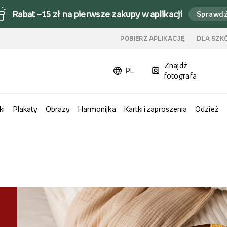
Rabat –15 zł na pierwsze zakupy w aplikacji
Sprawd
u
POBIERZ APLIKACJĘ
DLA SZK
Znajdź
PL
fotografa
ki
Plakaty
Obrazy
Harmonijka
Kartki i zaproszenia
Odzież