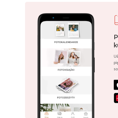
P
k
Uś
pi
so