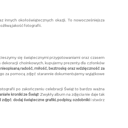
az innych okołoświątecznych okazji. To nowocześniejsza
liwą jakość fotografii.
i cieszymy się świątecznymi przygotowaniami oraz czasem
 dekoracji choinkowych, kupujemy prezenty dla członków
e
nieopisaną radość, miłość, beztroskę oraz wdzięczność za
latego za pomocą zdjęć starannie dokumentujemy wyjątkowe
otografii po zakończeniu celebracji Świąt to bardzo ważna
iałe kroniki ze Świąt
! Zwykły album na zdjęcia nie daje tak
d zdjęć
,
dodaj świąteczne grafiki, podpisy, ozdobniki
i stwórz