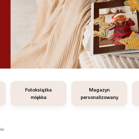
Fotoksiążka
Magazyn
miękka
personalizowany
ów