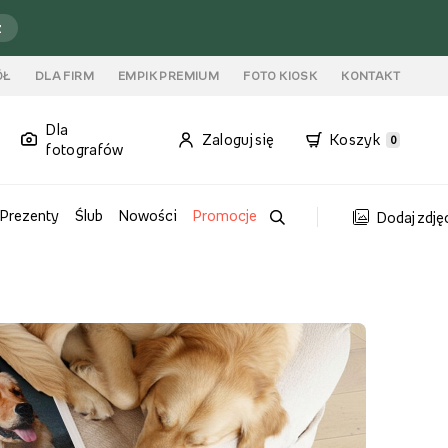
ź
ÓŁ
DLA FIRM
EMPIK PREMIUM
FOTO KIOSK
KONTAKT
Dla
Zaloguj się
Koszyk
0
fotografów
Prezenty
Ślub
Nowości
Promocje
Dodaj zdję