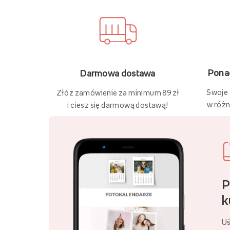
Ponad
Darmowa dostawa
Swoje
Złóż zamówienie za minimum 89 zł
w różn
i ciesz się darmową dostawą!
P
k
Uś