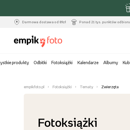
Darmowa dostawa od 89zł
Ponad 21 tys. punktów odbior
ystkie produkty
Odbitki
Fotoksiążki
Kalendarze
Albumy
Kub
empikfoto.pl
Fotoksiążki
Tematy
Zwierzęta
Fotoksiążki