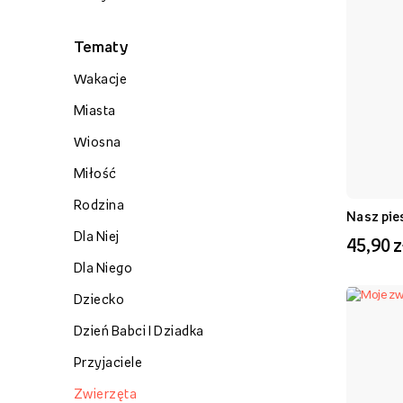
Tematy
Wakacje
Miasta
Wiosna
Miłość
Rodzina
Nasz pie
Dla Niej
45,90 z
Dla Niego
Dziecko
Dzień Babci I Dziadka
Przyjaciele
Zwierzęta