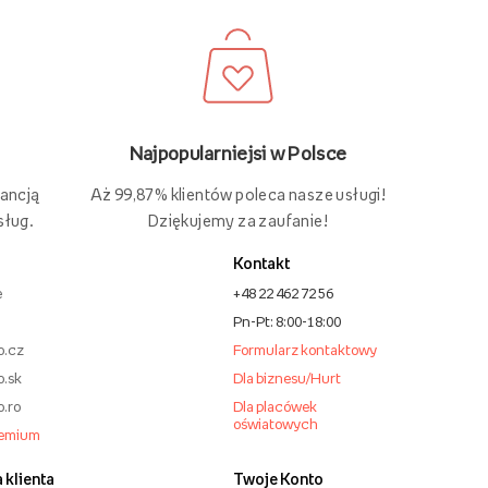
Najpopularniejsi w Polsce
Aż 99,87% klientów poleca nasze usługi!
rancją
Dziękujemy za zaufanie!
sług.
Kontakt
e
+48 22 462 72 56
Pn-Pt: 8:00-18:00
o.cz
Formularz kontaktowy
o.sk
Dla biznesu/Hurt
o.ro
Dla placówek
oświatowych
remium
 klienta
Twoje Konto