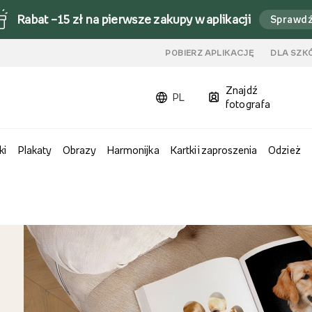
Rabat –15 zł na pierwsze zakupy w aplikacji
Sprawd
u
POBIERZ APLIKACJĘ
DLA SZK
Znajdź
PL
fotografa
ki
Plakaty
Obrazy
Harmonijka
Kartki i zaproszenia
Odzież