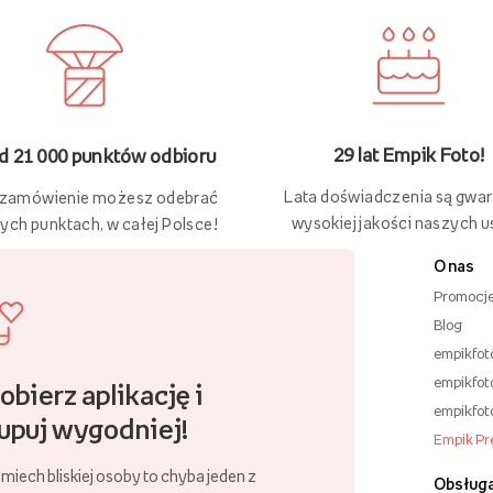
29 lat Empik Foto!
 21 000 punktów odbioru
Lata doświadczenia są gwa
 zamówienie możesz odebrać
wysokiej jakości naszych u
ych punktach, w całej Polsce!
O nas
Promocj
Blog
empikfot
empikfot
obierz aplikację i
empikfot
upuj wygodniej!
Empik P
miech bliskiej osoby to chyba jeden z
Obsługa