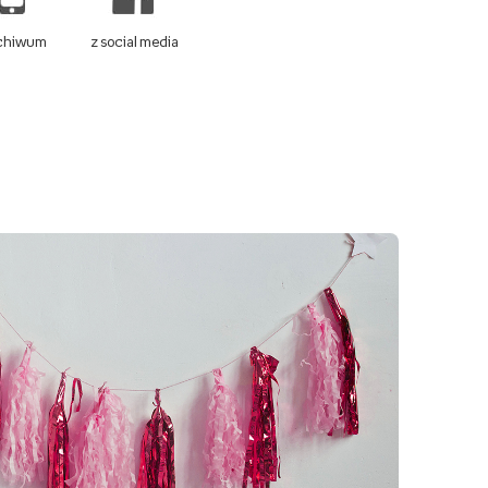
rchiwum
z social media