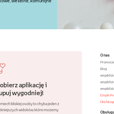
inowe, weselne, komunijne
O nas
Promocj
Blog
empikfot
empikfot
obierz aplikację i
empikfot
upuj wygodniej!
Empik P
Dla foto
miech bliskiej osoby to chyba jeden z
ękniejszych widoków, które możemy
Obsługa