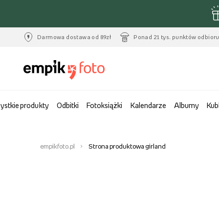
Darmowa dostawa od 89zł
Ponad 21 tys. punktów odbior
ystkie produkty
Odbitki
Fotoksiążki
Kalendarze
Albumy
Kub
empikfoto.pl
Strona produktowa girland