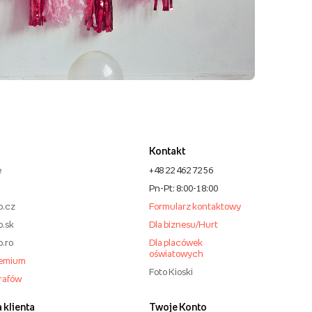
Kontakt
e
+48 22 462 72 56
Pn-Pt: 8:00-18:00
o.cz
Formularz kontaktowy
o.sk
Dla biznesu/Hurt
o.ro
Dla placówek
oświatowych
remium
Foto Kioski
grafów
 klienta
Twoje Konto