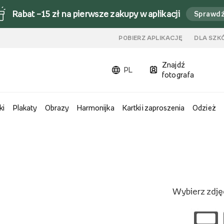
Rabat –15 zł na pierwsze zakupy w aplikacji
Sprawd
u
POBIERZ APLIKACJĘ
DLA SZK
Znajdź
PL
fotografa
ki
Plakaty
Obrazy
Harmonijka
Kartki i zaproszenia
Odzież
Wybierz zdjęc