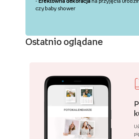
-
Efektowna dekoracja
na przyjęcia urodz
czy baby
shower
Ostatnio oglądane
P
k
Uś
pi