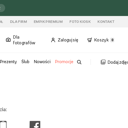
ź
ÓŁ
DLA FIRM
EMPIK PREMIUM
FOTO KIOSK
KONTAKT
Dla
Zaloguj się
Koszyk
0
fotografów
Prezenty
Ślub
Nowości
Promocje
Dodaj zdję
ia: