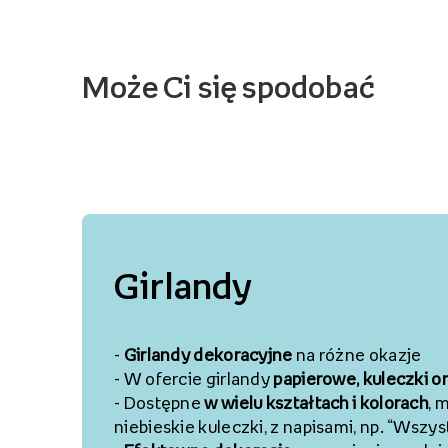
Może Ci się spodobać
Girlandy
-
Girlandy dekoracyjne
na różne okazje
-
W ofercie girlandy
papierowe
,
kuleczki
o
-
Dostępne
w wielu kształtach
i kolorach
, 
niebieskie kuleczki,
z napisami, np. “Wszys