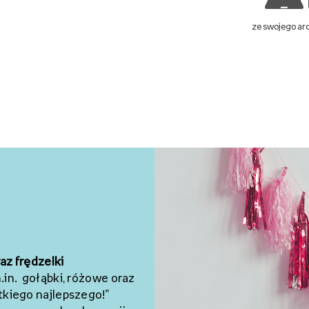
ze swojego a
raz
frędzelki
m.in.
gołąbki
, różowe oraz
tkiego najlepszego!”