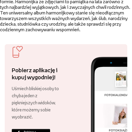
Złóż zamówienie za minimum 89 zł
i ciesz się darmową dostawą!
Ponad 21 000 punktów odbioru
Swoje zamówienie możesz odebrać
w różnych punktach, w całej Polsce!
30 lat Empik Foto!
Lata doświadczenia są gwarancją
wysokiej jakości naszych usług.
Najpopularniejsi w Polsce
Aż 99,87% klientów poleca nasze
usługi! Dziękujemy za zaufanie!
Harmonijka to intuicyjny i łatwy produkt do
stworzenia