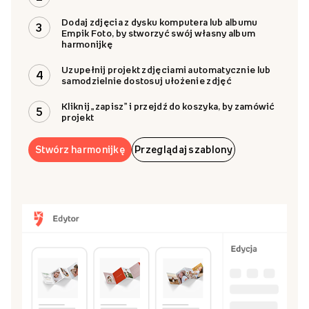
Wysoka jakość
Personalizacja
Opak
Papier kredowy
7 str. 9 × 14 cm,
Papie
błyszczący o gramaturze
personalizacja 1 strony
„slee
250 g
Jak zaprojektować?
Wybierz szablon harmonijki lub zaprojektuj ją
1
zupełnie od zera przy użyciu szablonu „Twój
Projekt”
Kliknij „stwórz produkt”, by przejść do edytora
2
Dodaj zdjęcia z dysku komputera lub albumu
3
Empik Foto, by stworzyć swój własny album
harmonijkę
Uzupełnij projekt zdjęciami automatycznie lub
4
samodzielnie dostosuj ułożenie zdjęć