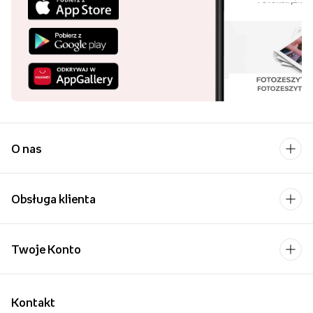
Harmonijka, znana także jako album jamnik, leporello, czy foto
harmonijka to bardzo łatwy i intuicyjny produkt do stworzenia. Nie
potrzebujesz żadnych zaawansowanych programów czy zdolności
graficznych, by stworzyć swój album harmonijkę w kilka chwil.
Dodatkowo, jej niska cena, przystępny format i wysoka jakość
powodują, że harmonijkę chce się stworzyć nie tylko dla siebie, ale
także dla bliskich.
Zachowaj najpiękniejsze wspomnienia w wygodnej, kompaktowej
formie. Harmonijka ze zdjęciami to pamiątka na lata zarówno z
tych najbardziej wyjątkowych, jak i zwyczajnych chwil rodzinnych.
Ten uniwersalny album harmonijkowy stanie się nieodłącznym
towarzyszem wszystkich ważnych wydarzeń, jak ślub, narodziny
dziecka, studniówka czy urodziny, ale także sprawdzi się przy
codziennym zachowywaniu wspomnień.
Pobierz aplikację i
kupuj wygodniej!