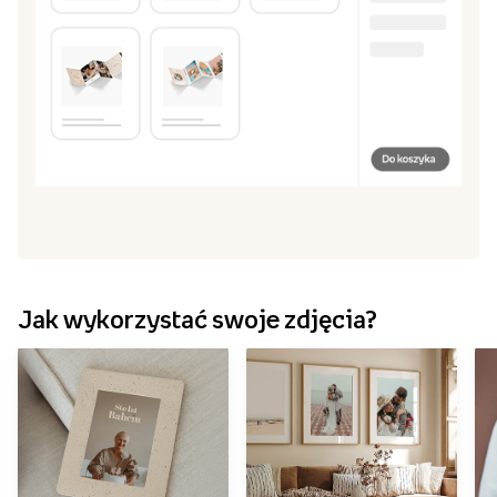
Kliknij „zapisz” i przejdź do koszyka, by zamówić
5
projekt
Stwórz harmonijkę
Przeglądaj szablony