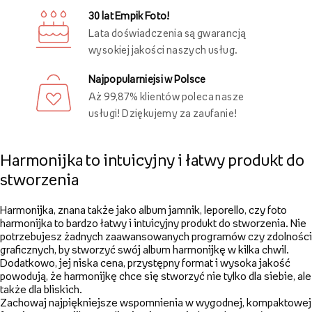
Inni oglądali również
Ostatnio oglądane
Darmowa dostawa