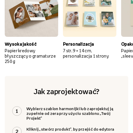
Wysoka jakość
Personalizacja
Opak
Papier kredowy
7 str. 9 × 14 cm,
Papie
błyszczący o gramaturze
personalizacja 1 strony
„slee
250 g
Jak zaprojektować?
Wybierz szablon harmonijki lub zaprojektuj ją
1
zupełnie od zera przy użyciu szablonu „Twój
Projekt”
Kliknij „stwórz produkt”, by przejść do edytora
2