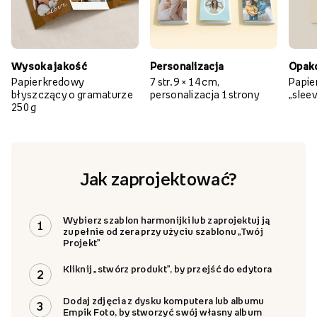
Wysoka jakość
Personalizacja
Opak
Papier kredowy
7 str. 9 × 14 cm,
Papie
błyszczący o gramaturze
personalizacja 1 strony
„slee
250 g
Jak zaprojektować?
Wybierz szablon harmonijki lub zaprojektuj ją
1
zupełnie od zera przy użyciu szablonu „Twój
Projekt”
Kliknij „stwórz produkt”, by przejść do edytora
2
Dodaj zdjęcia z dysku komputera lub albumu
3
Empik Foto, by stworzyć swój własny album