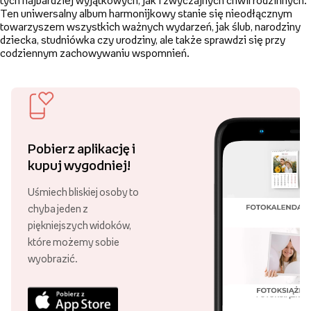
tych najbardziej wyjątkowych, jak i zwyczajnych chwil rodzinnych.
Ten uniwersalny album harmonijkowy stanie się nieodłącznym
towarzyszem wszystkich ważnych wydarzeń, jak ślub, narodziny
dziecka, studniówka czy urodziny, ale także sprawdzi się przy
codziennym zachowywaniu wspomnień.
Pobierz aplikację i
kupuj wygodniej!
Uśmiech bliskiej osoby to
chyba jeden z
piękniejszych widoków,
które możemy sobie
wyobrazić.