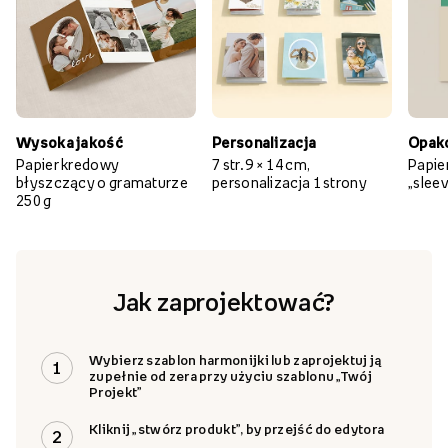
Wysoka jakość
Personalizacja
Opak
Papier kredowy
7 str. 9 × 14 cm,
Papie
błyszczący o gramaturze
personalizacja 1 strony
„slee
250 g
Jak zaprojektować?
Wybierz szablon harmonijki lub zaprojektuj ją
1
zupełnie od zera przy użyciu szablonu „Twój
Projekt”
Kliknij „stwórz produkt”, by przejść do edytora
2