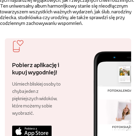
tych najbardziej wyjątkowych, jak i zwyczajnych chwil rodzinnych.
Ten uniwersalny album harmonijkowy stanie się nieodłącznym
towarzyszem wszystkich ważnych wydarzeń, jak ślub, narodziny
dziecka, studniówka czy urodziny, ale także sprawdzi się przy
codziennym zachowywaniu wspomnień.
Pobierz aplikację i
kupuj wygodniej!
Uśmiech bliskiej osoby to
chyba jeden z
piękniejszych widoków,
które możemy sobie
wyobrazić.