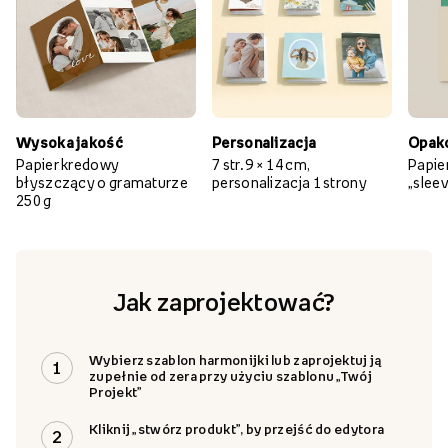
Wysoka jakość
Personalizacja
Opak
Papier kredowy
7 str. 9 × 14 cm,
Papie
błyszczący o gramaturze
personalizacja 1 strony
„slee
250 g
Jak zaprojektować?
Wybierz szablon harmonijki lub zaprojektuj ją
1
zupełnie od zera przy użyciu szablonu „Twój
Projekt”
Kliknij „stwórz produkt”, by przejść do edytora
2