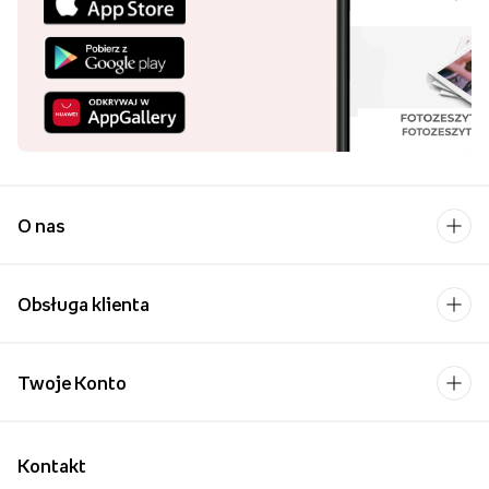
Harmonijka, znana także jako album jamnik, leporello, czy foto
harmonijka to bardzo łatwy i intuicyjny produkt do stworzenia. Nie
potrzebujesz żadnych zaawansowanych programów czy zdolności
graficznych, by stworzyć swój album harmonijkę w kilka chwil.
Dodatkowo, jej niska cena, przystępny format i wysoka jakość
powodują, że harmonijkę chce się stworzyć nie tylko dla siebie, ale
także dla bliskich.
Zachowaj najpiękniejsze wspomnienia w wygodnej, kompaktowej
formie. Harmonijka ze zdjęciami to pamiątka na lata zarówno z
tych najbardziej wyjątkowych, jak i zwyczajnych chwil rodzinnych.
Ten uniwersalny album harmonijkowy stanie się nieodłącznym
towarzyszem wszystkich ważnych wydarzeń, jak ślub, narodziny
dziecka, studniówka czy urodziny, ale także sprawdzi się przy
codziennym zachowywaniu wspomnień.
Pobierz aplikację i
kupuj wygodniej!
Uśmiech bliskiej osoby to