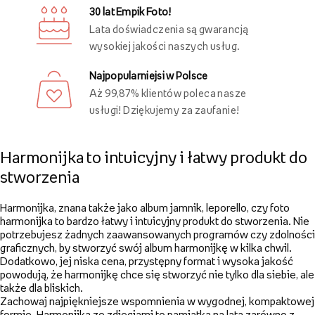
Inni oglądali również
Ostatnio oglądane
Darmowa dostawa