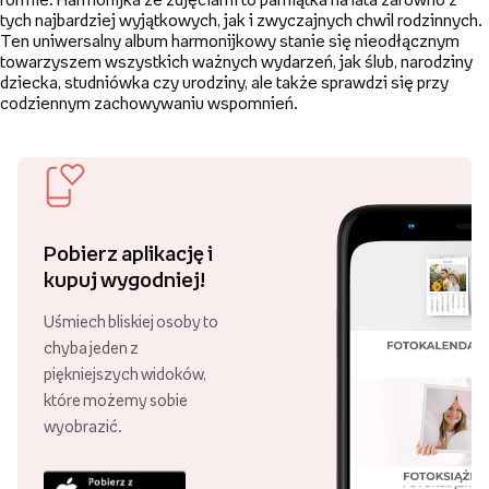
Złóż zamówienie za minimum 89 zł
i ciesz się darmową dostawą!
Ponad 21 000 punktów odbioru
Swoje zamówienie możesz odebrać
w różnych punktach, w całej Polsce!
30 lat Empik Foto!
Lata doświadczenia są gwarancją
wysokiej jakości naszych usług.
Najpopularniejsi w Polsce
Aż 99,87% klientów poleca nasze
usługi! Dziękujemy za zaufanie!
Harmonijka to intuicyjny i łatwy produkt do
stworzenia