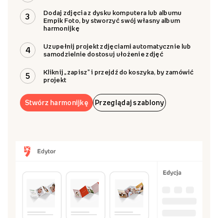
Wysoka jakość
Personalizacja
Opak
Papier kredowy
7 str. 9 × 14 cm,
Papie
błyszczący o gramaturze
personalizacja 1 strony
„slee
250 g
Jak zaprojektować?
Wybierz szablon harmonijki lub zaprojektuj ją
1
zupełnie od zera przy użyciu szablonu „Twój
Projekt”
Kliknij „stwórz produkt”, by przejść do edytora
2
Dodaj zdjęcia z dysku komputera lub albumu
3
Empik Foto, by stworzyć swój własny album
harmonijkę
Uzupełnij projekt zdjęciami automatycznie lub
4
samodzielnie dostosuj ułożenie zdjęć