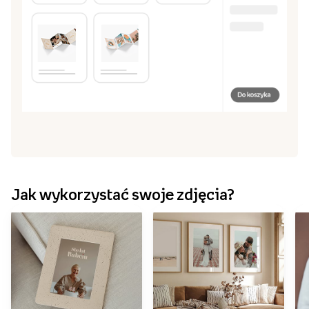
Kliknij „zapisz” i przejdź do koszyka, by zamówić
5
projekt
Stwórz harmonijkę
Przeglądaj szablony