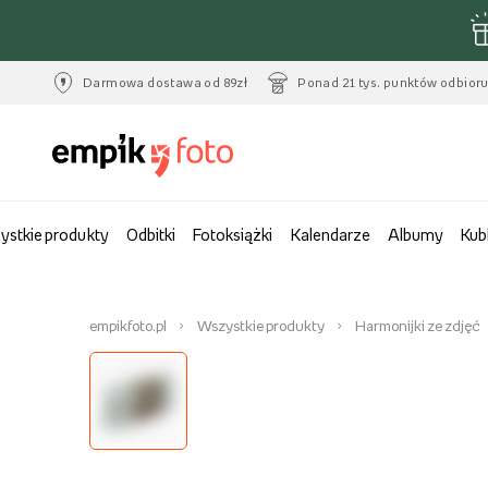
Darmowa dostawa od 89zł
Ponad 21 tys. punktów odbior
ystkie produkty
Odbitki
Fotoksiążki
Kalendarze
Albumy
Kub
empikfoto.pl
Wszystkie produkty
Harmonijki ze zdjęć