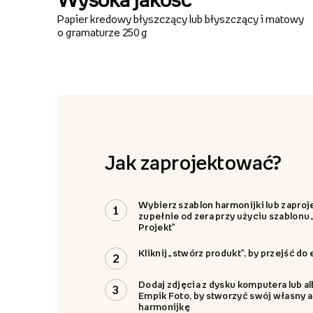
Papier kredowy błyszczący lub błyszczący i matowy
o gramaturze 250 g
Jak zaprojektować?
Wybierz szablon harmonijki lub zaproje
1
zupełnie od zera przy użyciu szablonu
Projekt”
Kliknij „stwórz produkt”, by przejść do
2
Dodaj zdjęcia z dysku komputera lub 
3
Empik Foto, by stworzyć swój własny 
harmonijkę