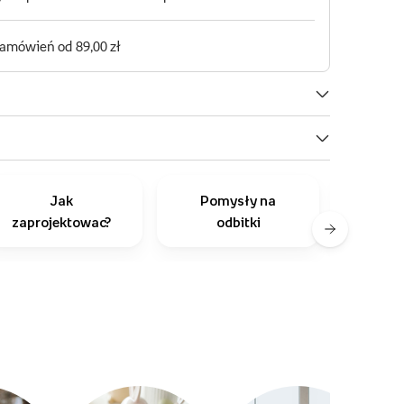
Jak
Pomysły na
Inni
zaprojektowac?
odbitki
r