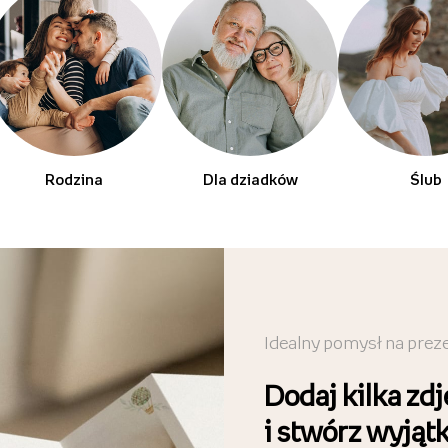
Rodzina
Dla dziadków
Ślub
Idealny pomysł na prez
Dodaj kilka zdj
i stwórz wyjąt