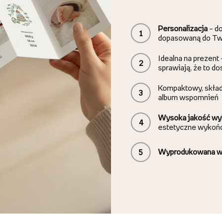
Personalizacja
– do
1
dopasowaną do T
Idealna na prezent
2
sprawiają, że to d
Kompaktowy, składa
3
album wspomnień
Wysoka jakość wy
4
estetyczne wykońc
Wyprodukowana w
5