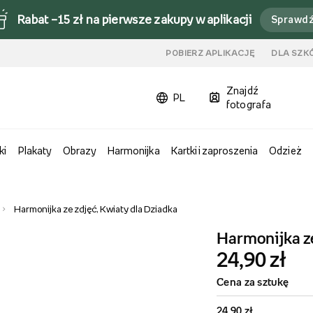
Rabat –15 zł na pierwsze zakupy w aplikacji
Sprawd
u
POBIERZ APLIKACJĘ
DLA SZK
Znajdź
PL
fotografa
ki
Plakaty
Obrazy
Harmonijka
Kartki i zaproszenia
Odzież
Harmonijka ze zdjęć, Kwiaty dla Dziadka