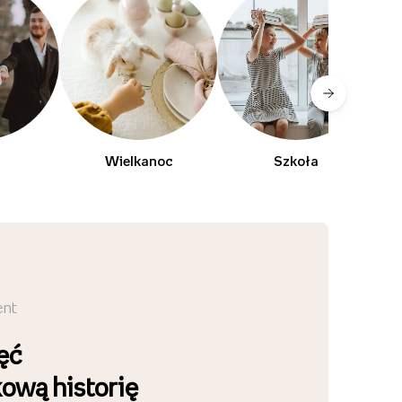
Wielkanoc
Szkoła
ent
ęć
kową historię