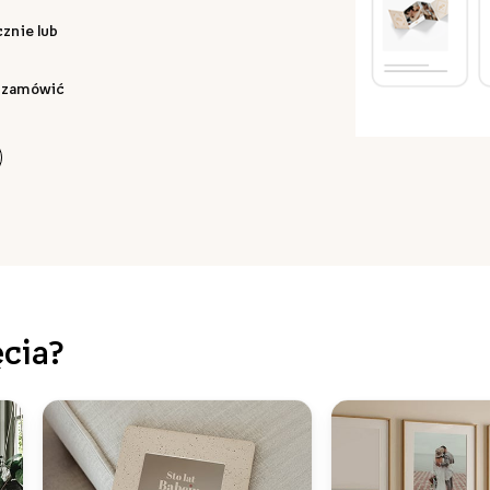
znie lub
by zamówić
ęcia?