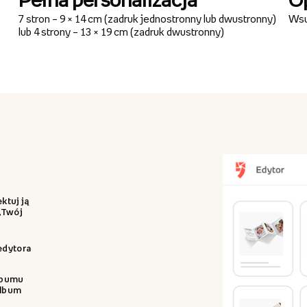
7 stron – 9 × 14 cm (zadruk jednostronny lub dwustronny)
Wsu
lub 4 strony – 13 × 19 cm (zadruk dwustronny)
ktuj ją
 „Twój
 edytora
albumu
album