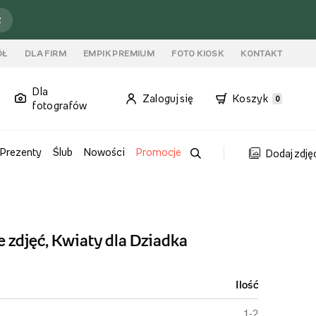
ź
ÓŁ
DLA FIRM
EMPIK PREMIUM
FOTO KIOSK
KONTAKT
Dla
Zaloguj się
Koszyk
0
fotografów
Prezenty
Ślub
Nowości
Promocje
Dodaj zdję