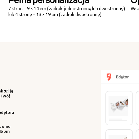
7 stron – 9 × 14 cm (zadruk jednostronny lub dwustronny)
Wsu
lub 4 strony – 13 × 19 cm (zadruk dwustronny)
ktuj ją
 „Twój
 edytora
albumu
album