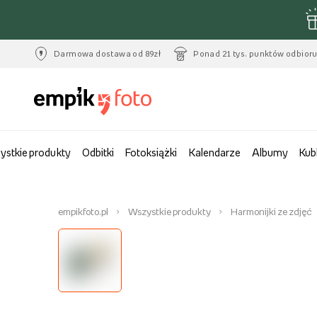
Darmowa dostawa od 89zł
Ponad 21 tys. punktów odbior
ystkie produkty
Odbitki
Fotoksiążki
Kalendarze
Albumy
Kub
empikfoto.pl
Wszystkie produkty
Harmonijki ze zdjęć