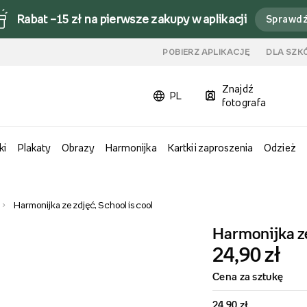
Rabat –15 zł na pierwsze zakupy w aplikacji
Sprawd
u
POBIERZ APLIKACJĘ
DLA SZK
Znajdź
PL
fotografa
ki
Plakaty
Obrazy
Harmonijka
Kartki i zaproszenia
Odzież
Harmonijka ze zdjęć, School is cool