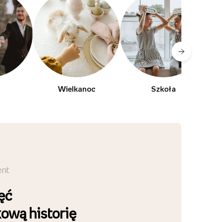
Wielkanoc
Szkoła
ent
ęć
kową historię