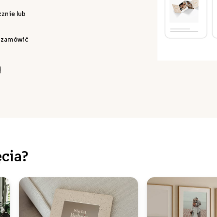
znie lub
by zamówić
ęcia?