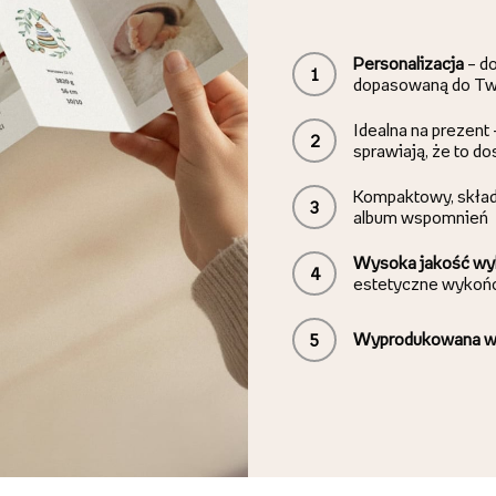
Personalizacja
– do
1
dopasowaną do T
Idealna na prezent
2
sprawiają, że to d
Kompaktowy, składa
3
album wspomnień
Wysoka jakość wy
4
estetyczne wykońc
Wyprodukowana w
5