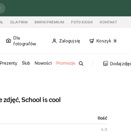
ź
ÓŁ
DLA FIRM
EMPIK PREMIUM
FOTO KIOSK
KONTAKT
Dla
Zaloguj się
Koszyk
0
fotografów
Prezenty
Ślub
Nowości
Promocje
Dodaj zdję