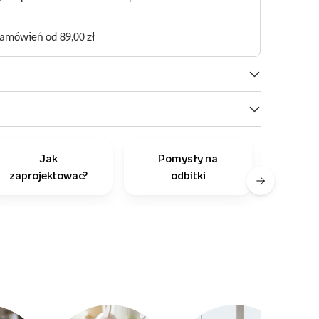
Jak
Pomysły na
Inni
zaprojektowac?
odbitki
r