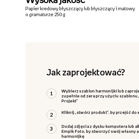
Papier kredowy błyszczący lub błyszczący i matowy
o gramaturze 250 g
Jak zaprojektować?
Wybierz szablon harmonijki lub zaproje
1
zupełnie od zera przy użyciu szablonu
Projekt”
Kliknij „stwórz produkt”, by przejść do
2
Dodaj zdjęcia z dysku komputera lub 
3
Empik Foto, by stworzyć swój własny 
harmonijkę