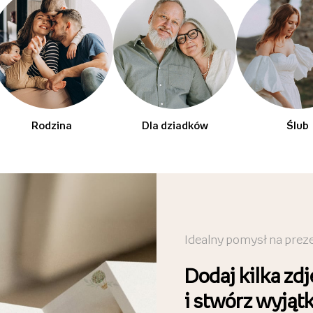
Rodzina
Dla dziadków
Ślub
Idealny pomysł na prez
Dodaj kilka zdj
i stwórz wyjąt