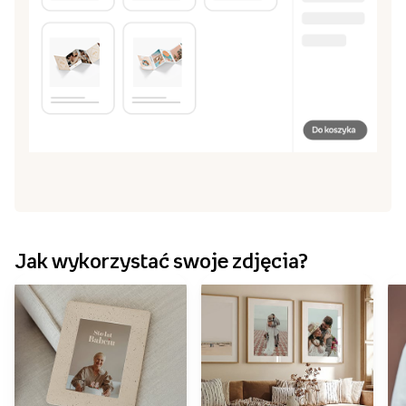
Kliknij „zapisz” i przejdź do koszyka, by zamówić
5
projekt
Stwórz harmonijkę
Przeglądaj szablony