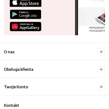
Harmonijka, znana także jako album jamnik, leporello, czy foto
harmonijka to bardzo łatwy i intuicyjny produkt do stworzenia. Nie
potrzebujesz żadnych zaawansowanych programów czy zdolności
graficznych, by stworzyć swój album harmonijkę w kilka chwil.
Dodatkowo, jej niska cena, przystępny format i wysoka jakość
powodują, że harmonijkę chce się stworzyć nie tylko dla siebie, ale
także dla bliskich.
Zachowaj najpiękniejsze wspomnienia w wygodnej, kompaktowej
formie. Harmonijka ze zdjęciami to pamiątka na lata zarówno z
tych najbardziej wyjątkowych, jak i zwyczajnych chwil rodzinnych.
Ten uniwersalny album harmonijkowy stanie się nieodłącznym
towarzyszem wszystkich ważnych wydarzeń, jak ślub, narodziny
dziecka, studniówka czy urodziny, ale także sprawdzi się przy
codziennym zachowywaniu wspomnień.
Pobierz aplikację i
kupuj wygodniej!