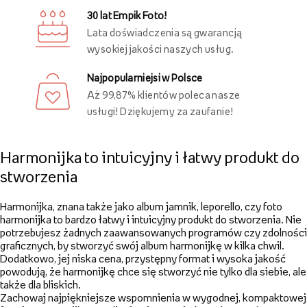
Inni oglądali również
Ostatnio oglądane
Darmowa dostawa