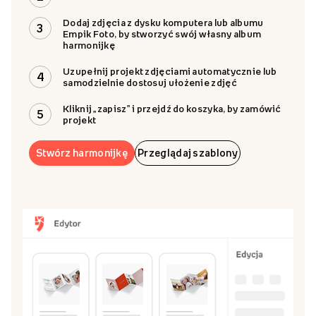
Wysoka jakość
Personalizacja
Opak
Papier kredowy
7 str. 9 × 14 cm,
Papie
błyszczący o gramaturze
personalizacja 1 strony
„slee
250 g
Jak zaprojektować?
Wybierz szablon harmonijki lub zaprojektuj ją
1
zupełnie od zera przy użyciu szablonu „Twój
Projekt”
Kliknij „stwórz produkt”, by przejść do edytora
2
Dodaj zdjęcia z dysku komputera lub albumu
3
Empik Foto, by stworzyć swój własny album
harmonijkę
Uzupełnij projekt zdjęciami automatycznie lub
4
samodzielnie dostosuj ułożenie zdjęć