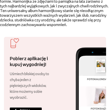
Złóż zamówienie za minimum 89 zł
i ciesz się darmową dostawą!
Ponad 21 000 punktów odbioru
Swoje zamówienie możesz odebrać
w różnych punktach, w całej Polsce!
30 lat Empik Foto!
Lata doświadczenia są gwarancją
wysokiej jakości naszych usług.
Najpopularniejsi w Polsce
Aż 99,87% klientów poleca nasze
usługi! Dziękujemy za zaufanie!
Harmonijka to intuicyjny i łatwy produkt do
stworzenia