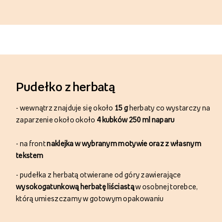
Pudełko z herbatą
- w
ewnątrz znajduje się około
15 g
herbaty
co wystarczy na
zaparzenie około
około
4 kubków 250 ml naparu
- n
a front
naklejka w wybranym motywie oraz z własnym
tekstem
- pudełka z herbatą otwierane od góry zawierające
wysokogatunkową herbatę liściastą
w osobnej torebce,
którą umieszczamy w gotowym opakowaniu