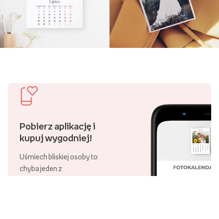
Pobierz aplikację i
kupuj wygodniej!
Uśmiech bliskiej osoby to
chyba jeden z
piękniejszych widoków,
które możemy sobie
wyobrazić.