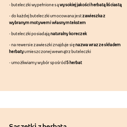
-
buteleczki wypełnione są
wysokiej jakości herbatą liściastą
-
do każdej buteleczki umocowana jest
zawieszka z
wybranym motywem i własnym tekstem
-
buteleczki posiadają
naturalny koreczek
-
na rewersie zawieszki znajduje się
nazwa wraz ze składem
herbaty
umieszczonej wewnątrz buteleczki
- umożliwiamy wybór
spośród
5
herbat
Saszetki z herbatą