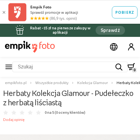
Rabat –15 zł na pierwsze zakupy w
Sprawdź
aplikacji
0
empikfoto.pl
Wszystkie produkty
Kolekcja Glamour
Herbaty Kolek
Herbaty Kolekcja Glamour - Pudełeczko
z herbatą liściastą
0 na 5 (
0 oceny klientów
)
Dodaj opinię