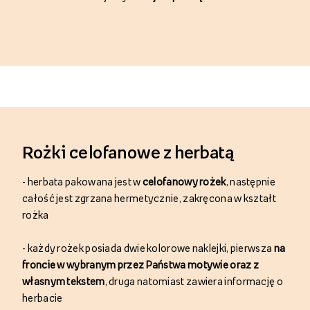
Rożki celofanowe z herbatą
-
herbata pakowana jest w
celofanowy rożek
, następnie
całość jest zgrzana hermetycznie, zakręcona w kształt
rożka
-
każdy rożek posiada dwie kolorowe naklejki, pierwsza
na
froncie w wybranym przez Państwa motywie oraz z
własnym tekstem
, druga natomiast zawiera informację o
herbacie