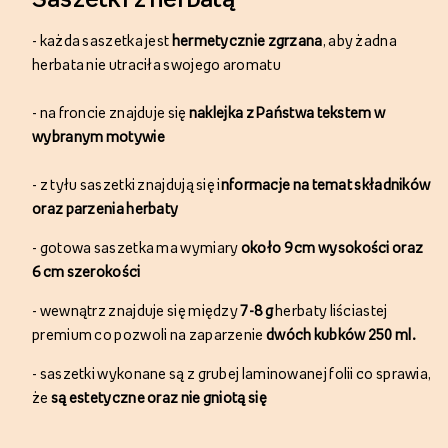
-
każda saszetka jest
hermetycznie
zgrzana
,
aby żadna
herbata nie utraciła swojego aromatu
-
na froncie znajduje się
naklejka z
Państwa tekstem w
wybranym motywie
-
z tyłu saszetki znajdują się i
nformacje na temat składników
oraz parzenia herbaty
-
gotowa saszetka ma wymiary
około
9 cm wysokości oraz
6 cm szerokości
-
wewnątrz znajduje się między
7-8 g
herbaty liściastej
premium
co pozwoli na zaparzenie
dwóch kubków 250 ml.
-
saszetki wykonane są z
grubej laminowanej folii
co sprawia,
że
są estetyczne oraz nie gniotą się