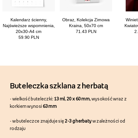
Buteleczka
szklana
z herbatą
- w
ielkość buteleczki:
13 ml, 20 x 60 mm,
wysokość wraz z
korkiem wynosi
63 mm
- w
buteleczce znajduje się
2-3 g herbaty
w zależności od
rodzaju