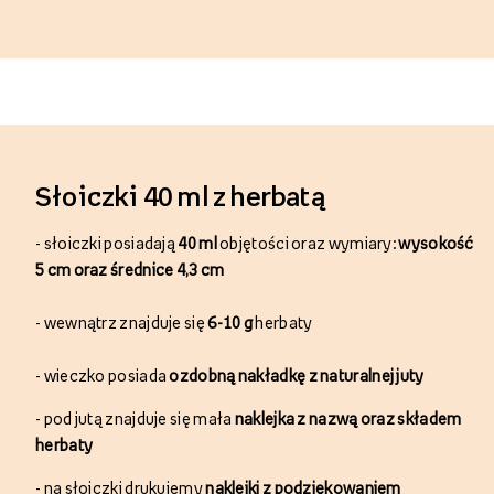
Słoiczki 40 ml z herbatą
- s
łoiczki posiadają
40 ml
objętości oraz wymiary:
wysokość
5 cm oraz średnice 4,3 cm
- w
ewnątrz
znajduje się
6-10 g
herbaty
- w
ieczko posiada
ozdobną nakładkę z naturalnej juty
- p
od jutą znajduje się
mała
naklejka z nazwą
oraz składem
herbaty
- n
a słoiczki
drukujemy
naklejki z podziękowaniem