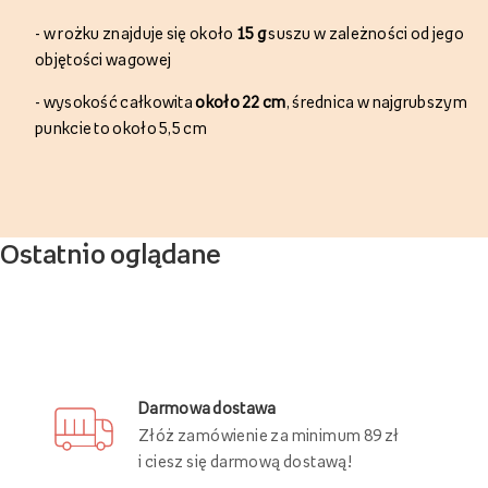
-
w rożku znajduje się około
15 g
suszu w zależności od jego
objętości wagowej
-
wysokość całkowita
około 22 cm
, średnica w najgrubszym
punkcie to około 5,5 cm
Ostatnio oglądane
Darmowa dostawa
Złóż zamówienie za minimum 89 zł
i ciesz się darmową dostawą!