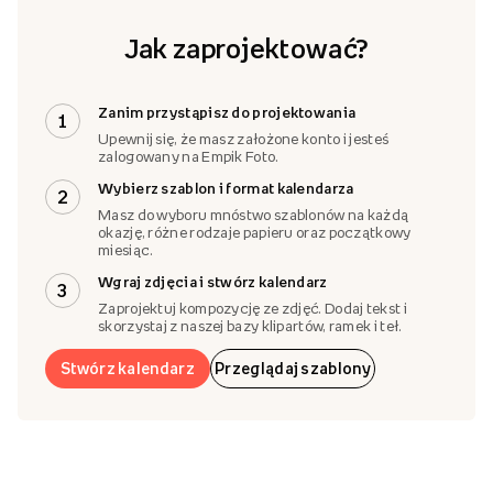
Jak zaprojektować?
Zanim przystąpisz do projektowania
1
Upewnij się, że masz założone konto i jesteś
zalogowany na Empik Foto.
Wybierz szablon i format kalendarza
2
Masz do wyboru mnóstwo szablonów na każdą
okazję, różne rodzaje papieru oraz początkowy
miesiąc.
Wgraj zdjęcia i stwórz kalendarz
3
Zaprojektuj kompozycję ze zdjęć. Dodaj tekst i
skorzystaj z naszej bazy klipartów, ramek i teł.
Stwórz kalendarz
Przeglądaj szablony