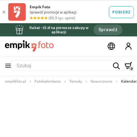
Rabat –15 zł na pierwsze zakupy w
Sprawdź
aplikacji
0
empikfoto.pl
Fotokalendarze
Tematy
Nowoczesne
Kalendarz