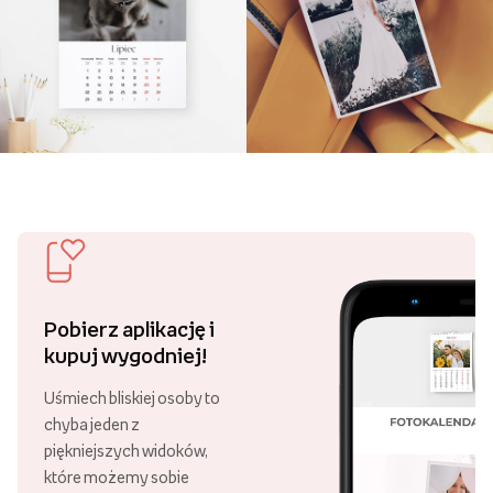
Pobierz aplikację i
kupuj wygodniej!
Uśmiech bliskiej osoby to
chyba jeden z
piękniejszych widoków,
które możemy sobie