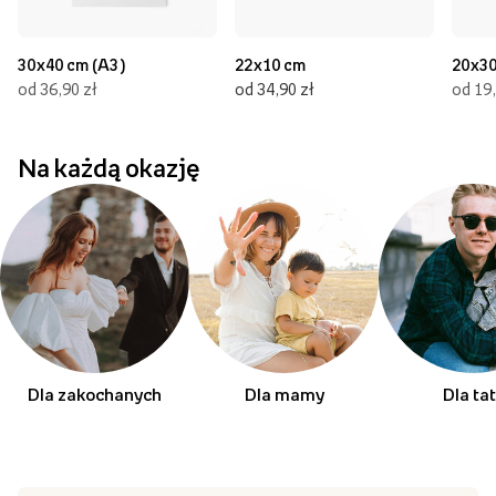
30x40 cm (A3)
22x10 cm
20x30
od 36,90 zł
od 34,90 zł
od 19,
Na każdą okazję
Dla zakochanych
Dla mamy
Dla ta