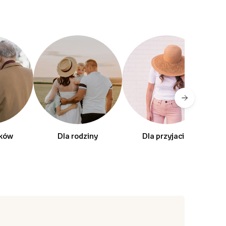
dków
Dla rodziny
Dla przyjaciól