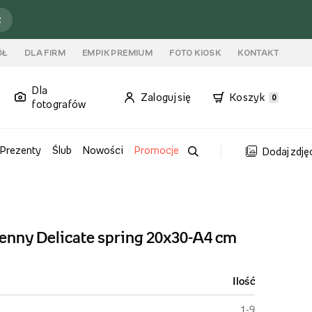
ź
ÓŁ
DLA FIRM
EMPIK PREMIUM
FOTO KIOSK
KONTAKT
Dla
Zaloguj się
Koszyk
0
fotografów
Prezenty
Ślub
Nowości
Promocje
Dodaj zdję