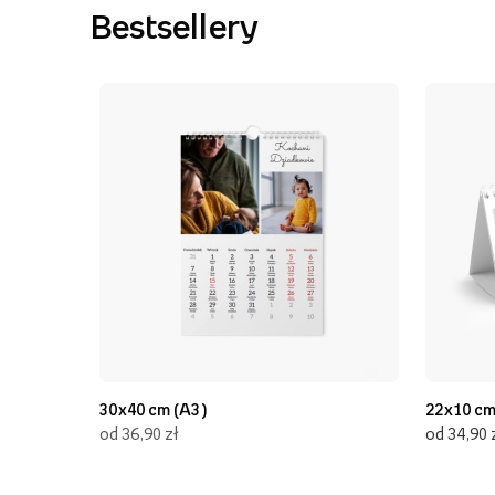
Bestsellery
30x40 cm (A3)
22x10 c
od 36,90 zł
od 34,90 