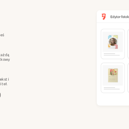
teś
każdą
ątkowy
ekst i
 teł.