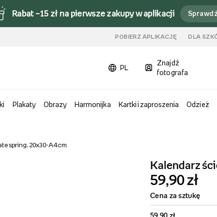
Rabat –15 zł na pierwsze zakupy w aplikacji
Sprawd
u
POBIERZ APLIKACJĘ
DLA SZK
Znajdź
PL
fotografa
ki
Plakaty
Obrazy
Harmonijka
Kartki i zaproszenia
Odzież
ate spring, 20x30-A4 cm