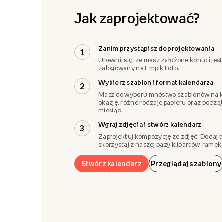
Jak zaprojektować?
Zanim przystąpisz do projektowania
1
Upewnij się, że masz założone konto i jes
zalogowany na Empik Foto.
Wybierz szablon i format kalendarza
2
Masz do wyboru mnóstwo szablonów na 
okazję, różne rodzaje papieru oraz pocz
miesiąc.
Wgraj zdjęcia i stwórz kalendarz
3
Zaprojektuj kompozycję ze zdjęć. Dodaj t
skorzystaj z naszej bazy klipartów, ramek i
Stwórz kalendarz
Przeglądaj szablony