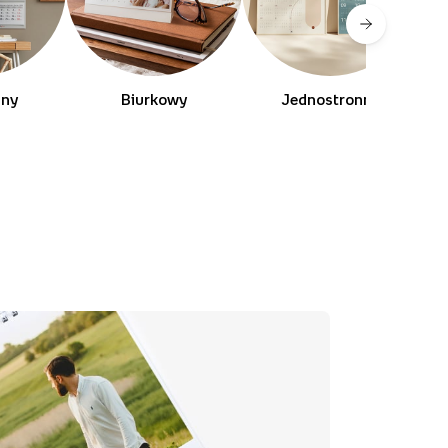
lny
Biurkowy
Jednostronny