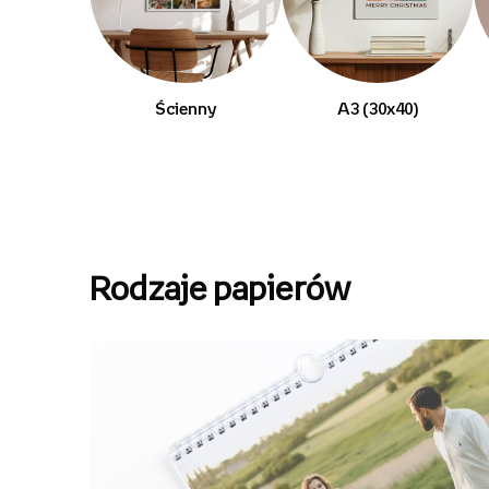
Ścienny
A3 (30x40)
Rodzaje papierów