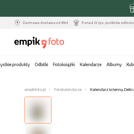
Darmowa dostawa od 89zł
Ponad 21 tys. punktów odbior
ystkie produkty
Odbitki
Fotoksiążki
Kalendarze
Albumy
Kub
empikfoto.pl
Fotokalendarze
Kalendarz ścienny, Delic