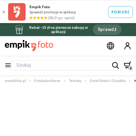
Rabat –15 zł na pierwsze zakupy w
Sprawdź
aplikacji
0
empikfoto.pl
Fotokalendarze
Tematy
Dzień Babci i Dziadka
K