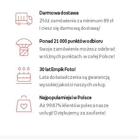
Darmowa dostawa
Złóż zamówienie za minimum 89 zł
i ciesz się darmową dostawą!
Ponad 21 000 punktów odbioru
Swoje zamówienie możesz odebrać
w różnych punktach, w całej Polsce!
30 lat Empik Foto!
Lata doświadczenia są gwarancją
wysokiej jakości naszych usług.
Najpopularniejsi w Polsce
Aż 99,87% klientów poleca nasze
usługi! Dziękujemy za zaufanie!