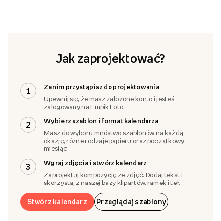
Jak zaprojektować?
Zanim przystąpisz do projektowania
1
Upewnij się, że masz założone konto i jesteś
zalogowany na Empik Foto.
Wybierz szablon i format kalendarza
2
Masz do wyboru mnóstwo szablonów na każdą
okazję, różne rodzaje papieru oraz początkowy
miesiąc.
Wgraj zdjęcia i stwórz kalendarz
3
Zaprojektuj kompozycję ze zdjęć. Dodaj tekst i
skorzystaj z naszej bazy klipartów, ramek i teł.
Stwórz kalendarz
Przeglądaj szablony