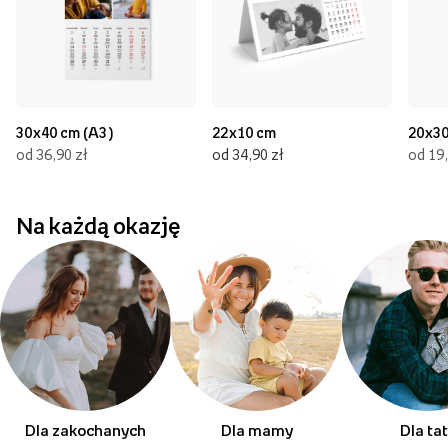
30x40 cm (A3)
22x10 cm
20x30
od 36,90 zł
od 34,90 zł
od 19,
Na każdą okazję
Dla zakochanych
Dla mamy
Dla ta