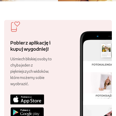
Pobierz aplikację i
kupuj wygodniej!
Uśmiech bliskiej osoby to
chyba jeden z
piękniejszych widoków,
które możemy sobie
wyobrazić.