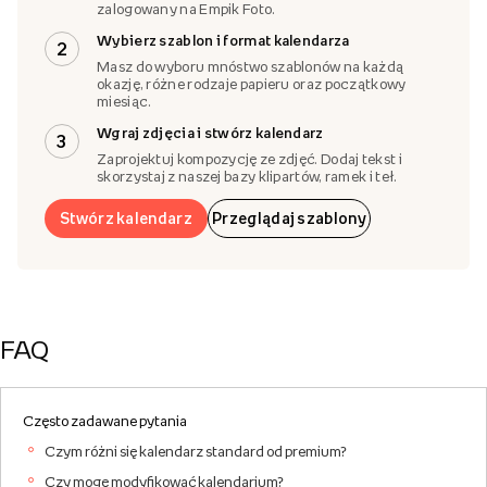
zalogowany na Empik Foto.
Wybierz szablon i format kalendarza
2
Masz do wyboru mnóstwo szablonów na każdą
okazję, różne rodzaje papieru oraz początkowy
miesiąc.
Wgraj zdjęcia i stwórz kalendarz
3
Zaprojektuj kompozycję ze zdjęć. Dodaj tekst i
skorzystaj z naszej bazy klipartów, ramek i teł.
Stwórz kalendarz
Przeglądaj szablony
FAQ
Często zadawane pytania
Czym różni się kalendarz standard od premium?
Czy mogę modyfikować kalendarium?