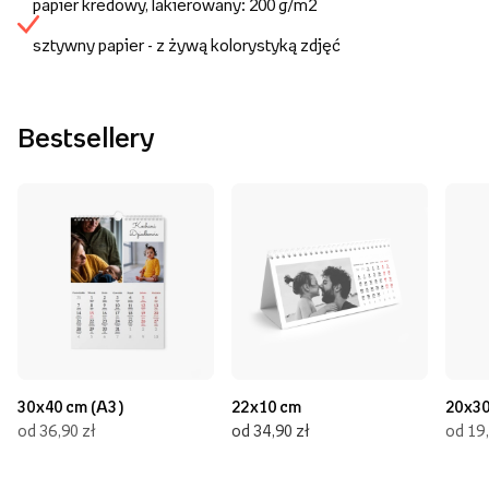
papier kredowy, lakierowany: 200 g/m2
sztywny papier - z żywą kolorystyką zdjęć
Bestsellery
30x40 cm (A3)
22x10 cm
20x30
od 36,90 zł
od 34,90 zł
od 19,