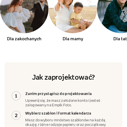
Dla zakochanych
Dla mamy
Dla ta
Jak zaprojektować?
Zanim przystąpisz do projektowania
1
Upewnij się, że masz założone konto i jesteś
zalogowany na Empik Foto.
Wybierz szablon i format kalendarza
2
Masz do wyboru mnóstwo szablonów na każdą
okazję, różne rodzaje papieru oraz początkowy