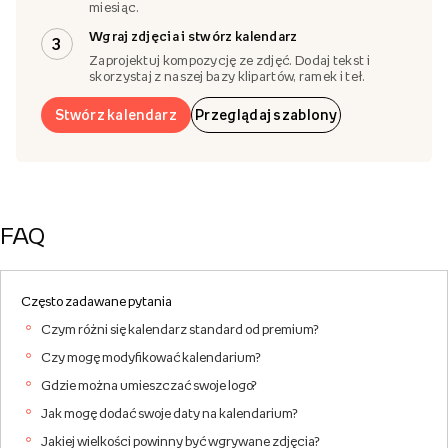
miesiąc.
Wgraj zdjęcia i stwórz kalendarz
3
Zaprojektuj kompozycję ze zdjęć. Dodaj tekst i
skorzystaj z naszej bazy klipartów, ramek i teł.
Stwórz kalendarz
Przeglądaj szablony
FAQ
Często zadawane pytania
Czym różni się kalendarz standard od premium?
Czy mogę modyfikować kalendarium?
Gdzie można umieszczać swoje logo?
Jak mogę dodać swoje daty na kalendarium?
Jakiej wielkości powinny być wgrywane zdjęcia?