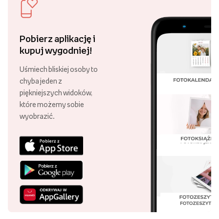
Pobierz aplikację i
kupuj wygodniej!
Uśmiech bliskiej osoby to
chyba jeden z
piękniejszych widoków,
które możemy sobie
wyobrazić.