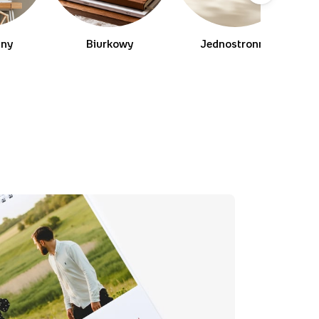
lny
Biurkowy
Jednostronny