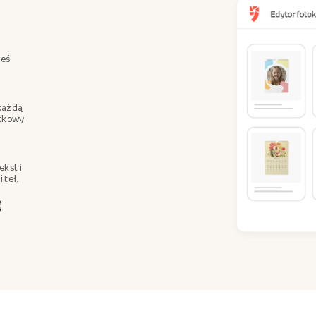
teś
każdą
ątkowy
ekst i
 teł.