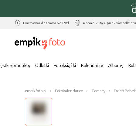
Darmowa dostawa od 89zł
Ponad 21 tys. punktów odbior
ystkie produkty
Odbitki
Fotoksiążki
Kalendarze
Albumy
Kub
empikfoto.pl
Fotokalendarze
Tematy
Dzień Babci 