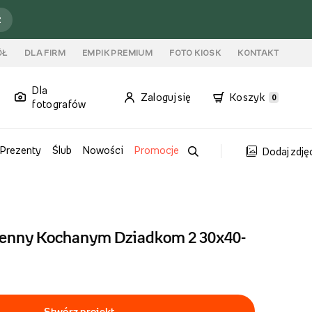
ź
ÓŁ
DLA FIRM
EMPIK PREMIUM
FOTO KIOSK
KONTAKT
Dla
Zaloguj się
Koszyk
0
fotografów
Prezenty
Ślub
Nowości
Promocje
Dodaj zdję