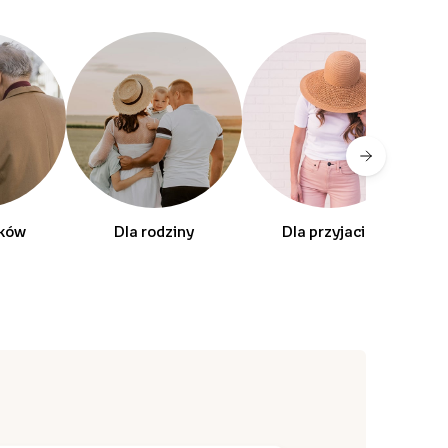
dków
Dla rodziny
Dla przyjaciól