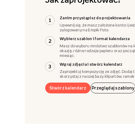
Zanim przystąpisz do projektowania
1
Upewnij się, że masz założone konto i jes
zalogowany na Empik Foto.
Wybierz szablon i format kalendarza
2
Masz do wyboru mnóstwo szablonów na 
okazję, różne rodzaje papieru oraz pocz
miesiąc.
Wgraj zdjęcia i stwórz kalendarz
3
Zaprojektuj kompozycję ze zdjęć. Dodaj t
skorzystaj z naszej bazy klipartów, ramek i
Stwórz kalendarz
Przeglądaj szablony