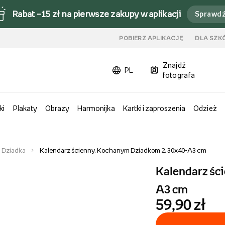
Rabat –15 zł na pierwsze zakupy w aplikacji
Sprawd
u
POBIERZ APLIKACJĘ
DLA SZK
Znajdź
PL
fotografa
ki
Plakaty
Obrazy
Harmonijka
Kartki i zaproszenia
Odzież
i Dziadka
Kalendarz ścienny, Kochanym Dziadkom 2, 30x40-A3 cm