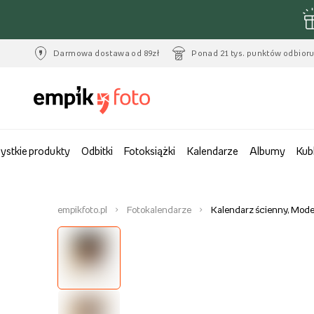
Darmowa dostawa od 89zł
Ponad 21 tys. punktów odbior
ystkie produkty
Odbitki
Fotoksiążki
Kalendarze
Albumy
Kub
empikfoto.pl
Fotokalendarze
Kalendarz ścienny, Mode