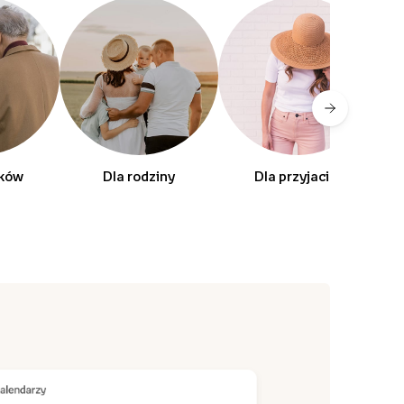
dków
Dla rodziny
Dla przyjaciól