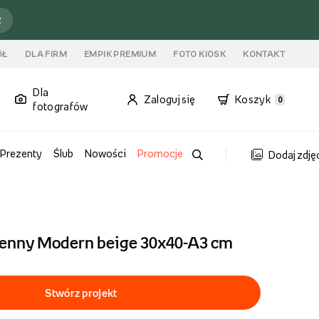
ź
ÓŁ
DLA FIRM
EMPIK PREMIUM
FOTO KIOSK
KONTAKT
Dla
Zaloguj się
Koszyk
0
fotografów
Prezenty
Ślub
Nowości
Promocje
Dodaj zdję