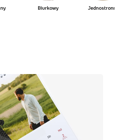
lny
Biurkowy
Jednostronny