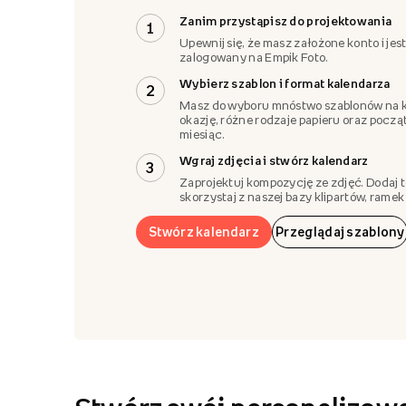
Zanim przystąpisz do projektowania
1
Upewnij się, że masz założone konto i jes
zalogowany na Empik Foto.
Wybierz szablon i format kalendarza
2
Masz do wyboru mnóstwo szablonów na 
okazję, różne rodzaje papieru oraz pocz
miesiąc.
Wgraj zdjęcia i stwórz kalendarz
3
Zaprojektuj kompozycję ze zdjęć. Dodaj t
skorzystaj z naszej bazy klipartów, ramek i
Stwórz kalendarz
Przeglądaj szablony