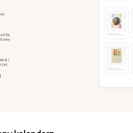
teś
każdą
ątkowy
ekst i
 teł.