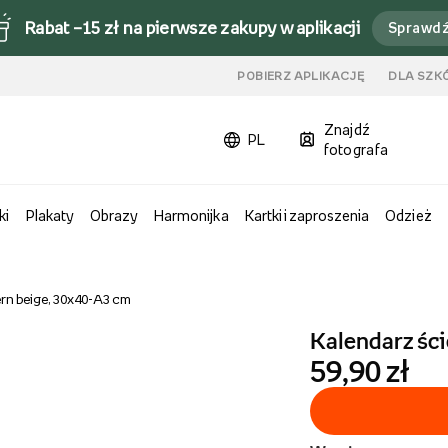
Rabat –15 zł na pierwsze zakupy w aplikacji
Sprawd
u
POBIERZ APLIKACJĘ
DLA SZK
Znajdź
PL
fotografa
ki
Plakaty
Obrazy
Harmonijka
Kartki i zaproszenia
Odzież
rn beige, 30x40-A3 cm