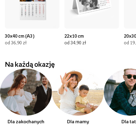
30x40 cm (A3)
22x10 cm
20x30
od 36,90 zł
od 34,90 zł
od 19,
Na każdą okazję
Dla zakochanych
Dla mamy
Dla ta