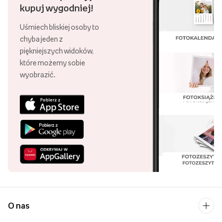
kupuj wygodniej!
Uśmiech bliskiej osoby to
chyba jeden z
piękniejszych widoków,
które możemy sobie
wyobrazić.
O nas