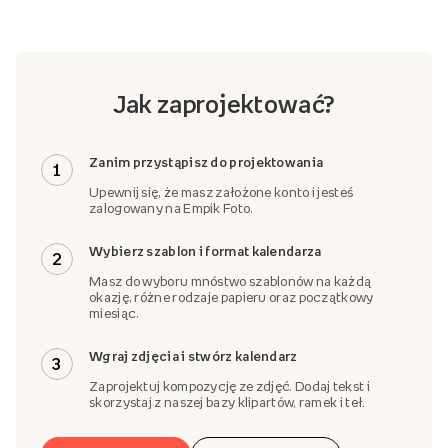
Jak zaprojektować?
Zanim przystąpisz do projektowania
1
Upewnij się, że masz założone konto i jesteś
zalogowany na Empik Foto.
Wybierz szablon i format kalendarza
2
Masz do wyboru mnóstwo szablonów na każdą
okazję, różne rodzaje papieru oraz początkowy
miesiąc.
Wgraj zdjęcia i stwórz kalendarz
3
Zaprojektuj kompozycję ze zdjęć. Dodaj tekst i
skorzystaj z naszej bazy klipartów, ramek i teł.