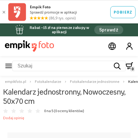
Rabat –15 zł na pierwsze zakupy w
Sprawdź
aplikacji
0
empikfoto.pl
Fotokalendarze
Fotokalendarze jednostronne
Kalen
Kalendarz jednostronny, Nowoczesny,
50x70 cm
0 na 5 (
0 oceny klientów
)
Dodaj opinię