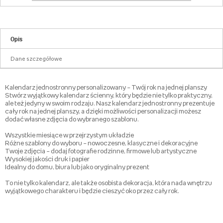
Opis
Dane szczegółowe
Kalendarz jednostronny personalizowany – Twój rok na jednej planszy
Stwórz wyjątkowy kalendarz ścienny, który będzie nie tylko praktyczny,
ale też jedyny w swoim rodzaju. Nasz kalendarz jednostronny prezentuje
cały rok na jednej planszy, a dzięki możliwości personalizacji możesz
dodać własne zdjęcia do wybranego szablonu.
Wszystkie miesiące w przejrzystym układzie
Różne szablony do wyboru – nowoczesne, klasyczne i dekoracyjne
Twoje zdjęcia – dodaj fotografie rodzinne, firmowe lub artystyczne
Wysokiej jakości druk i papier
Idealny do domu, biura lub jako oryginalny prezent
To nie tylko kalendarz, ale także osobista dekoracja, która nada wnętrzu
wyjątkowego charakteru i będzie cieszyć oko przez cały rok.