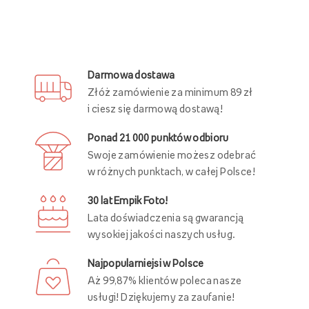
Darmowa dostawa
Złóż zamówienie za minimum 89 zł
i ciesz się darmową dostawą!
Ponad 21 000 punktów odbioru
Swoje zamówienie możesz odebrać
w różnych punktach, w całej Polsce!
30 lat Empik Foto!
Lata doświadczenia są gwarancją
wysokiej jakości naszych usług.
Najpopularniejsi w Polsce
Aż 99,87% klientów poleca nasze
usługi! Dziękujemy za zaufanie!