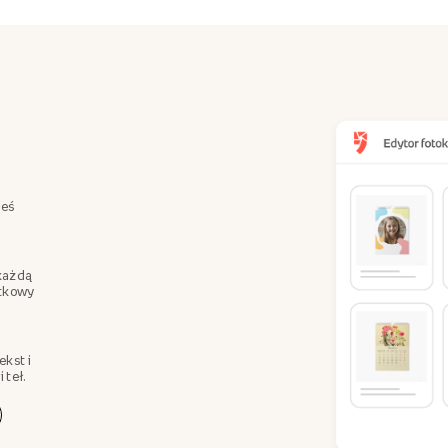
teś
każdą
ątkowy
ekst i
 teł.