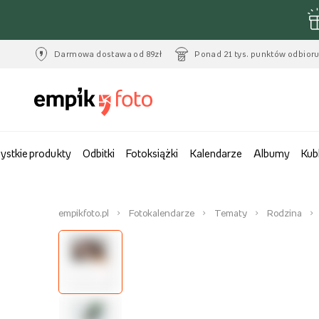
Darmowa dostawa od 89zł
Ponad 21 tys. punktów odbior
ystkie produkty
Odbitki
Fotoksiążki
Kalendarze
Albumy
Kub
empikfoto.pl
Fotokalendarze
Tematy
Rodzina