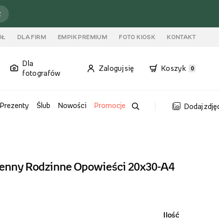
ź
ÓŁ
DLA FIRM
EMPIK PREMIUM
FOTO KIOSK
KONTAKT
Dla
Zaloguj się
Koszyk
0
fotografów
Prezenty
Ślub
Nowości
Promocje
Dodaj zdję