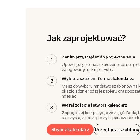
Jak zaprojektować?
Zanim przystąpisz do projektowania
1
Upewnij się, że masz założone konto i jes
zalogowany na Empik Foto.
Wybierz szablon i format kalendarza
2
Masz do wyboru mnóstwo szablonów na 
okazję, różne rodzaje papieru oraz pocz
miesiąc.
Wgraj zdjęcia i stwórz kalendarz
3
Zaprojektuj kompozycję ze zdjęć. Dodaj t
skorzystaj z naszej bazy klipartów, ramek i
Stwórz kalendarz
Przeglądaj szablony