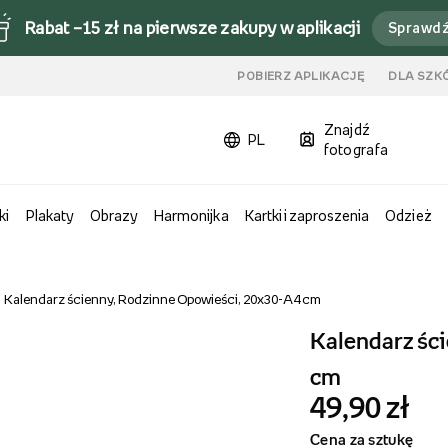
Rabat –15 zł na pierwsze zakupy w aplikacji
Sprawd
u
POBIERZ APLIKACJĘ
DLA SZK
Znajdź
PL
fotografa
ki
Plakaty
Obrazy
Harmonijka
Kartki i zaproszenia
Odzież
Kalendarz ścienny, Rodzinne Opowieści, 20x30-A4 cm