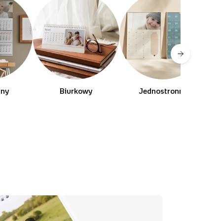
lny
Biurkowy
Jednostronny