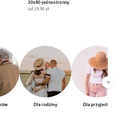
30x40-jednostronny
30x70
od 19,90 zł
od 19,90 zł
dków
Dla rodziny
Dla przyjaciól