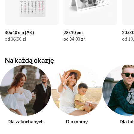
30x40 cm (A3)
22x10 cm
20x30
od 36,90 zł
od 34,90 zł
od 19,
Na każdą okazję
Dla zakochanych
Dla mamy
Dla ta