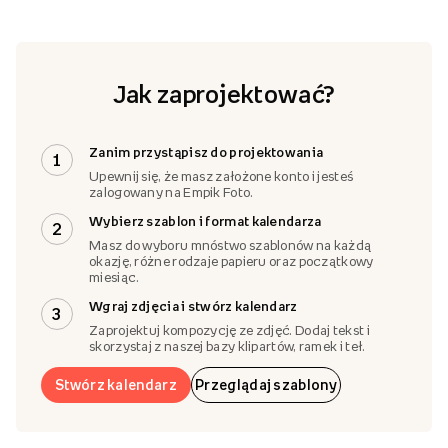
Jak zaprojektować?
Zanim przystąpisz do projektowania
1
Upewnij się, że masz założone konto i jesteś
zalogowany na Empik Foto.
Wybierz szablon i format kalendarza
2
Masz do wyboru mnóstwo szablonów na każdą
okazję, różne rodzaje papieru oraz początkowy
miesiąc.
Wgraj zdjęcia i stwórz kalendarz
3
Zaprojektuj kompozycję ze zdjęć. Dodaj tekst i
skorzystaj z naszej bazy klipartów, ramek i teł.
Stwórz kalendarz
Przeglądaj szablony