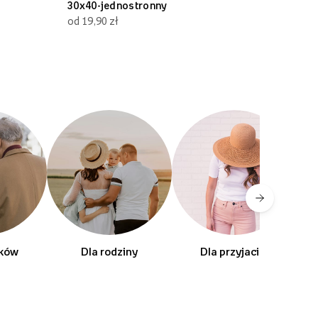
30x40-jednostronny
30x70
od 19,90 zł
od 19,90 zł
dków
Dla rodziny
Dla przyjaciól