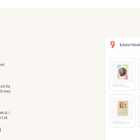
teś
każdą
ątkowy
ekst i
 teł.