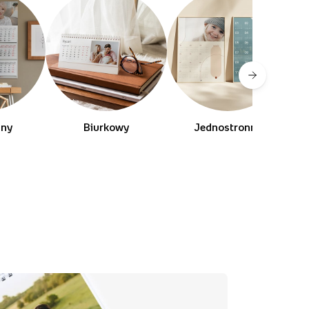
lny
Biurkowy
Jednostronny