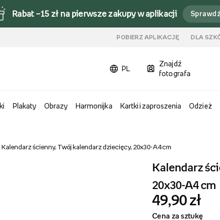
Rabat –15 zł na pierwsze zakupy w aplikacji
Sprawd
u
POBIERZ APLIKACJĘ
DLA SZK
Znajdź
PL
fotografa
ki
Plakaty
Obrazy
Harmonijka
Kartki i zaproszenia
Odzież
Kalendarz ścienny, Twój kalendarz dziecięcy, 20x30-A4 cm