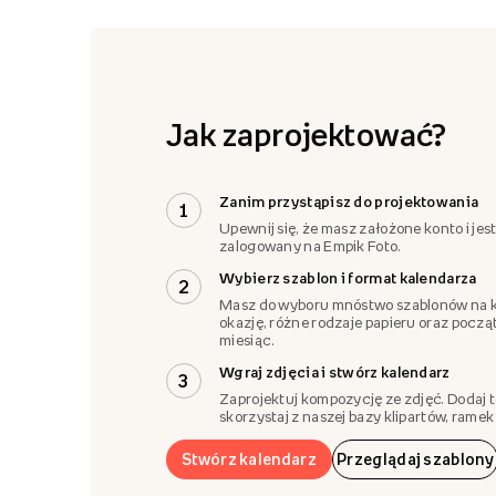
Jak zaprojektować?
Zanim przystąpisz do projektowania
1
Upewnij się, że masz założone konto i jes
zalogowany na Empik Foto.
Wybierz szablon i format kalendarza
2
Masz do wyboru mnóstwo szablonów na 
okazję, różne rodzaje papieru oraz pocz
miesiąc.
Wgraj zdjęcia i stwórz kalendarz
3
Zaprojektuj kompozycję ze zdjęć. Dodaj t
skorzystaj z naszej bazy klipartów, ramek i
Stwórz kalendarz
Przeglądaj szablony