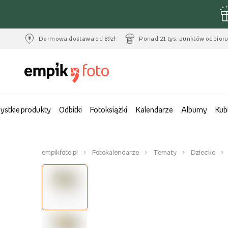
Darmowa dostawa od 89zł
Ponad 21 tys. punktów odbior
ystkie produkty
Odbitki
Fotoksiążki
Kalendarze
Albumy
Kub
empikfoto.pl
Fotokalendarze
Tematy
Dziecko