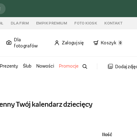
ź
ÓŁ
DLA FIRM
EMPIK PREMIUM
FOTO KIOSK
KONTAKT
Dla
Zaloguj się
Koszyk
0
fotografów
Prezenty
Ślub
Nowości
Promocje
Dodaj zdję