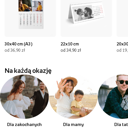
30x40 cm (A3)
22x10 cm
20x30
od 36,90 zł
od 34,90 zł
od 19,
Na każdą okazję
Dla zakochanych
Dla mamy
Dla ta