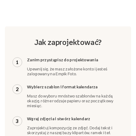
Jak zaprojektować?
Zanim przystąpisz do projektowania
1
Upewnij się, że masz założone konto i jesteś
zalogowany na Empik Foto.
Wybierz szablon i format kalendarza
2
Masz do wyboru mnóstwo szablonów na każdą
okazję, różne rodzaje papieru oraz początkowy
miesiąc.
Wgraj zdjęcia i stwórz kalendarz
3
Zaprojektuj kompozycję ze zdjęć. Dodaj tekst i
skorzystaj z naszej bazy klipartów, ramek i teł.