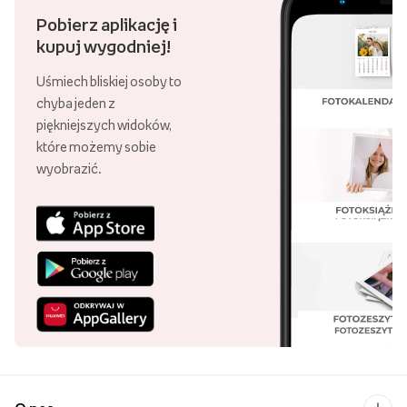
Pobierz aplikację i
kupuj wygodniej!
Uśmiech bliskiej osoby to
chyba jeden z
piękniejszych widoków,
które możemy sobie
wyobrazić.