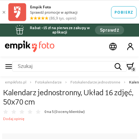
Rabat –15 zł na pierwsze zakupy w
Sprawdź
aplikacji
0
empikfoto.pl
Fotokalendarze
Fotokalendarze jednostronne
Kalen
Kalendarz jednostronny, Układ 16 zdjęć,
50x70 cm
0 na 5 (
0 oceny klientów
)
Dodaj opinię