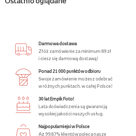
Ostatnio oglądane
Darmowa dostawa
Złóż zamówienie za minimum 89 zł
i ciesz się darmową dostawą!
Ponad 21 000 punktów odbioru
Swoje zamówienie możesz odebrać
w różnych punktach, w całej Polsce!
30 lat Empik Foto!
Lata doświadczenia są gwarancją
wysokiej jakości naszych usług.
Najpopularniejsi w Polsce
Aż 99,87% klientów poleca nasze