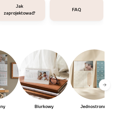
Jak
FAQ
zaprojektować?
lny
Biurkowy
Jednostronny