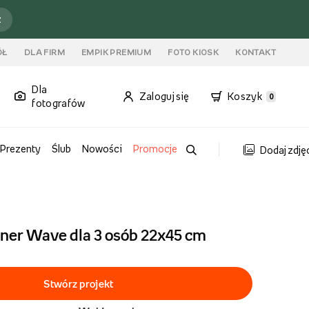
ź
ÓŁ
DLA FIRM
EMPIK PREMIUM
FOTO KIOSK
KONTAKT
Dla
Zaloguj się
Koszyk
0
fotografów
Prezenty
Ślub
Nowości
Promocje
Dodaj zdję