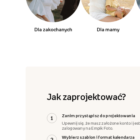
Dla zakochanych
Dla mamy
Jak zaprojektować?
Zanim przystąpisz do projektowania
1
Upewnij się, że masz założone konto i jes
zalogowany na Empik Foto.
Wybierz szablon i format kalendarza
2