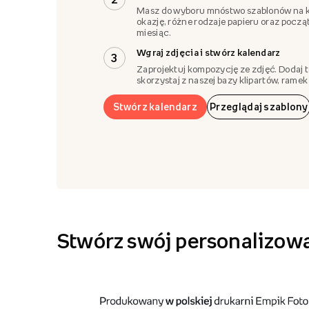
Masz do wyboru mnóstwo szablonów na 
okazję, różne rodzaje papieru oraz pocz
miesiąc.
Wgraj zdjęcia i stwórz kalendarz
3
Zaprojektuj kompozycję ze zdjęć. Dodaj t
skorzystaj z naszej bazy klipartów, ramek i
Stwórz kalendarz
Przeglądaj szablony
Stwórz swój personalizow