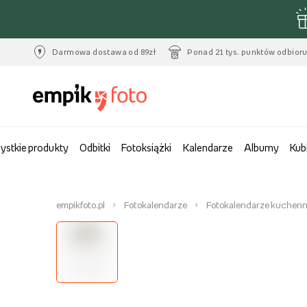
Darmowa dostawa od 89zł
Ponad 21 tys. punktów odbior
ystkie produkty
Odbitki
Fotoksiążki
Kalendarze
Albumy
Kub
empikfoto.pl
Fotokalendarze
Fotokalendarze kuchen