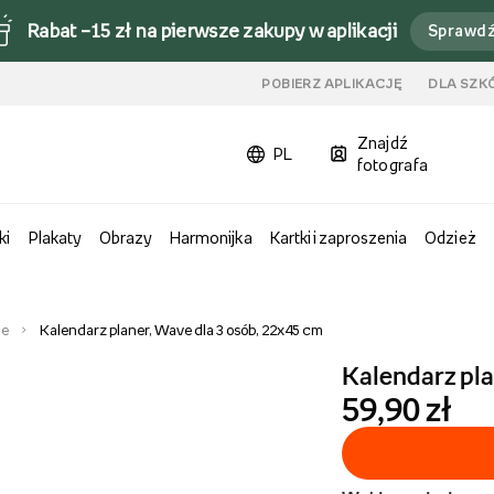
Rabat –15 zł na pierwsze zakupy w aplikacji
Sprawd
u
POBIERZ APLIKACJĘ
DLA SZK
Znajdź
PL
fotografa
ki
Plakaty
Obrazy
Harmonijka
Kartki i zaproszenia
Odzież
ne
Kalendarz planer, Wave dla 3 osób, 22x45 cm