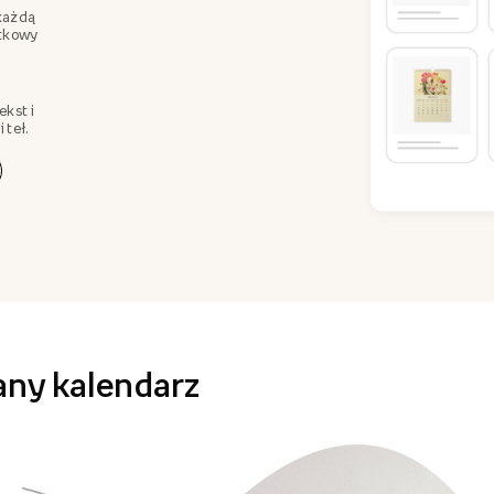
każdą
ątkowy
ekst i
 teł.
any kalendarz