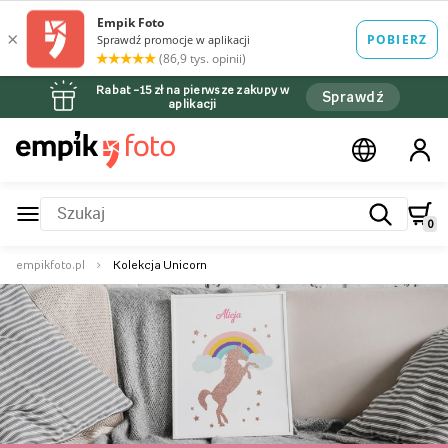
Rabat –15 zł na pierwsze zakupy w
Sprawdź
aplikacji
0
empikfoto.pl
Kolekcja Unicorn