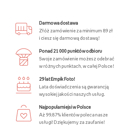
Darmowa dostawa
Złóż zamówienie za minimum 89 zł
i ciesz się darmową dostawą!
Ponad 21 000 punktów odbioru
Swoje zamówienie możesz odebrać
w różnych punktach, w całej Polsce!
29 lat Empik Foto!
Lata doświadczenia są gwarancją
wysokiej jakości naszych usług.
Najpopularniejsi w Polsce
Aż 99,87% klientów poleca nasze
usługi! Dziękujemy za zaufanie!