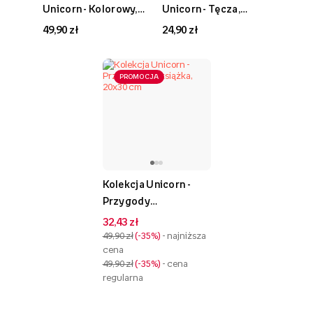
Unicorn - Kolorowy,
Unicorn - Tęcza,
30x30 cm
21x30
49,90 zł
24,90 zł
PROMOCJA
Kolekcja Unicorn -
Przygody
fotoksiążka, 20x30 cm
32,43 zł
49,90 zł
-35%
- najniższa
cena
49,90 zł
-35%
- cena
regularna