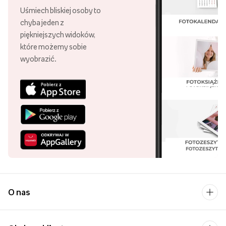
Uśmiech bliskiej osoby to
chyba jeden z
piękniejszych widoków,
które możemy sobie
wyobrazić.
O nas