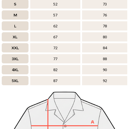
S
52
73
M
57
76
L
62
78
XL
67
80
XXL
72
84
3XL
77
88
4XL
82
90
5XL
87
92