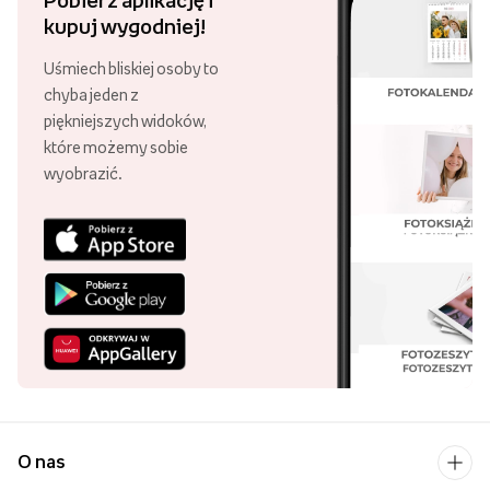
kupuj wygodniej!
Uśmiech bliskiej osoby to
chyba jeden z
piękniejszych widoków,
które możemy sobie
wyobrazić.
O nas