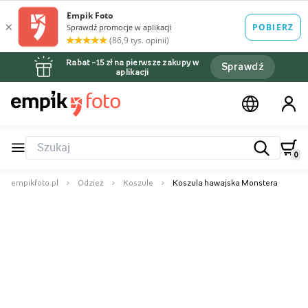
Rabat –15 zł na pierwsze zakupy w
Sprawdź
aplikacji
0
empikfoto.pl
Odzież
Koszule
Koszula hawajska Monstera