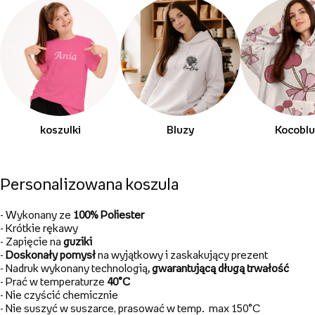
koszulki
Bluzy
Kocobl
Personalizowana koszula
- Wykonany ze
100%
Poliester
- Krótkie rękawy
- Zapięcie na
guziki
-
Doskonały pomysł
na wyjątkowy i
zaskakujący prezent
- Nadruk wykonany technologią
,
gwarantującą
długą trwałość
- Prać w temperaturze
40°C
- Nie czyścić chemicznie
- Nie suszyć w suszarce, prasować w temp.
max 150°C