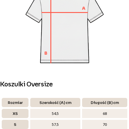
Koszulki Oversize
Rozmiar
Szerokość (A) cm
Długość (B) cm
XS
54,5
68
S
57,5
70