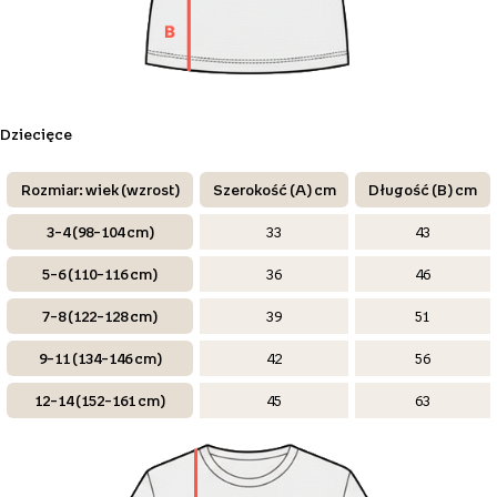
Dziecięce
Rozmiar: wiek (wzrost)
Szerokość (A) cm
Długość (B) cm
3–4 (98–104 cm)
33
43
5–6 (110–116 cm)
36
46
7–8 (122–128 cm)
39
51
9–11 (134–146 cm)
42
56
12–14 (152–161 cm)
45
63