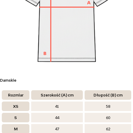
Damskie
Rozmiar
Szerokość (A) cm
Długość (B) cm
XS
41
58
S
44
60
M
47
62