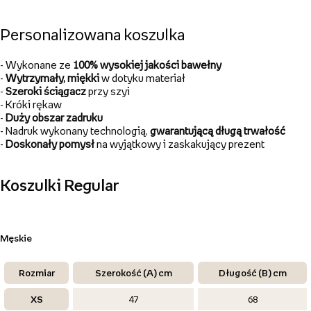
Personalizowana koszulka
- Wykonane ze
100%
wysokiej jakości bawełny
-
Wytrzymały, miękki
w dotyku materiał
-
Szeroki ściągacz
przy szyi
- Króki rękaw
-
Duży obszar zadruku
- Nadruk wykonany technologią,
gwarantującą długą
trwałość
-
Doskonały pomysł
na wyjątkowy i zaskakujący prezent
Koszulki Regular
Męskie
Rozmiar
Szerokość (A) cm
Długość (B) cm
XS
47
68