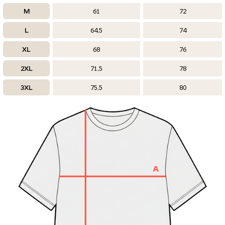
M
61
72
L
64,5
74
XL
68
76
2XL
71,5
78
3XL
75,5
80