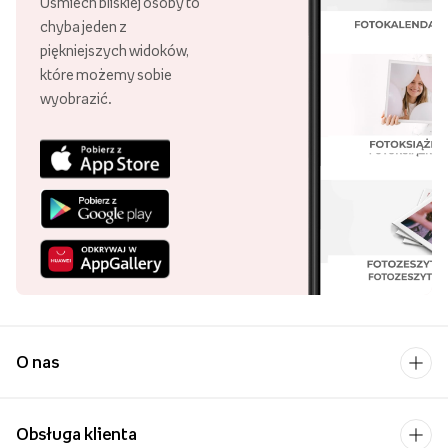
Uśmiech bliskiej osoby to
chyba jeden z
piękniejszych widoków,
które możemy sobie
wyobrazić.
O nas
Obsługa klienta