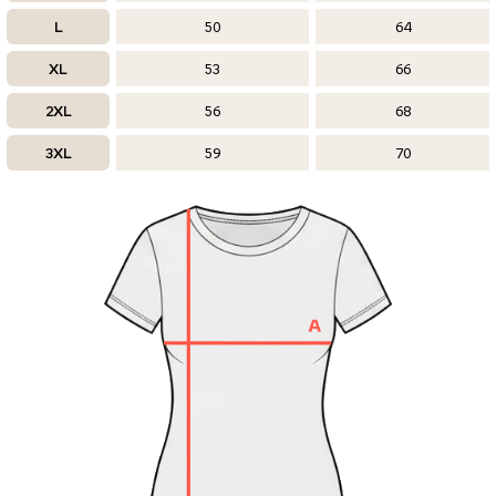
L
50
64
XL
53
66
2XL
56
68
3XL
59
70