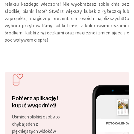
relaksu każdego wieczora! Nie wyobrażasz sobie dnia bez
słodkiej pianki latte? Stwórz większy kubek z łyżeczką lub
zaprojektuj magiczny prezent dla swoich najbliższych!Do
wyboru przytowaliśmy kubki białe, z kolorowymi uszami i
środkami, kubki z łyżeczkami oraz magiczne (zmieniające się
pod wpływem ciepła).
Pobierz aplikację i
kupuj wygodniej!
Uśmiech bliskiej osoby to
chyba jeden z
piękniejszych widoków,