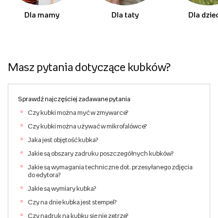
Dla mamy
Dla taty
Dla dzie
Masz pytania dotyczące kubków?
Sprawdź najczęściej zadawane pytania
Czy kubki można myć w zmywarce?
Czy kubki można używać w mikrofalówce?
Jaka jest objętość kubka?
Jakie są obszary zadruku poszczegółnych kubków?
Jakie są wymagania techniczne dot. przesyłanego zdjęcia
do edytora?
Jakie są wymiary kubka?
Czy na dnie kubka jest stempel?
Czy nadruk na kubku się nie zetrze?