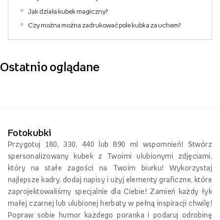
Jak działa kubek magiczny?
Czy można można zadrukować pole kubka za uchem?
Ostatnio oglądane
Fotokubki
Przygotuj 180, 330, 440 lub 890 ml wspomnień! Stwórz
spersonalizowany kubek z Twoimi ulubionymi zdjęciami,
który na stałe zagości na Twoim biurku! Wykorzystaj
najlepsze kadry, dodaj napisy i użyj elementy graficzne, które
zaprojektowaliśmy specjalnie dla Ciebie! Zamień każdy łyk
małej czarnej lub ulubionej herbaty w pełną inspiracji chwilę!
Popraw sobie humor każdego poranka i podaruj odrobinę