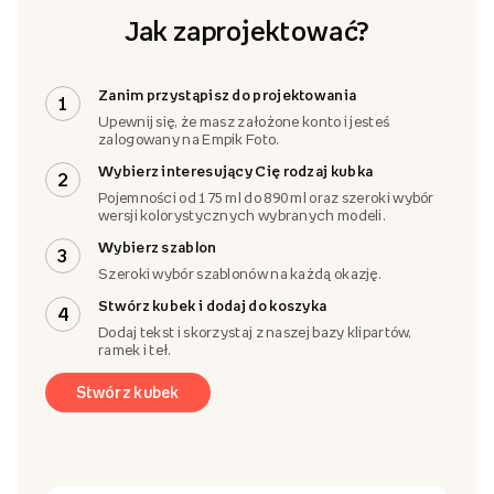
Jak zaprojektować?
Zanim przystąpisz do projektowania
1
Upewnij się, że masz założone konto i jesteś
zalogowany na Empik Foto.
Wybierz interesujący Cię rodzaj kubka
2
Pojemności od 175 ml do 890 ml oraz szeroki wybór
wersji kolorystycznych wybranych modeli.
Wybierz szablon
3
Szeroki wybór szablonów na każdą okazję.
Stwórz kubek i dodaj do koszyka
4
Dodaj tekst i skorzystaj z naszej bazy klipartów,
ramek i teł.
Stwórz kubek