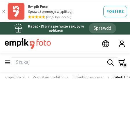
Rabat –15 zł na pierwsze zakupy w
Sprawdź
aplikacji
0
empikfoto.pl
Wszystkie produkty
Filiżanki do espresso
Kubek, Ch